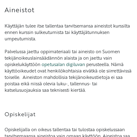
Aineistot
Käyttäjän tulee itse tallentaa tarvitsemansa aineistot kurssilta
ennen kurssin sulkeutumista tai käyttäjätunnuksen
umpeutumista.
Palvelussa jaettu oppimateriaali tai aineisto on Suomen
tekijänoikeuslainsäädännön alaista ja on jaettu vain
opiskelukäyttöön
opetusalan digiluvan
perusteella. Nämä
käyttöoikeudet ovat henkilökohtaisia eivätkä ole siirrettävissä
toiselle. Aineiston mahdollisia tekijänoikeustietoja ei saa
poistaa eikä niissä olevia luku-, tallennus- tai
katselusuojauksia saa teknisesti kiertää.
Opiskelijat
Opiskelijalla on oikeus tallentaa tai tulostaa opiskelussaan
tarvitsemaansa aineistoa vain omaan käyttöön. Aineistoa saa