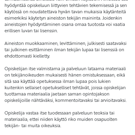
hyödyntää opiskeluun liittyvien tehtävien tekemisessä ja sen
käytössä on noudatettava hyvän tavan mukaisia käytänteitä
esimerkiksi käytetyn aineiston tekijän maininta. Joidenkin
aineistojen hyödyntäminen osana omaa tuotosta voi vaatia
erillisen luvan tai lisenssin.
Aineiston muokkaaminen, levittäminen, julkisesti saatavaksi
tai julkinen esittäminen ilman tekijän lupaa tai lisenssiä on
ehdottomasti kielletty.
Opiskelijan itse valmistama ja palveluun lataama materiaali
on tekijänoikeuden mukaisesti hänen omistuksessaan, eikä
sitä saa käyttää opetuksessa ilman lupaa pois lukien
kuitenkin sellaiset opetukselliset tehtävät, joissa opiskelijan
tuottamaa materiaalia jaetaan saman opintojakson
opiskelijoille nähtäväksi, kommentoitavaksi tai arvioitavaksi.
Opiskelija vastaa itse tuodessaan palveluun teoksia tai
materiaalia, ettei niiden käyttö riko muiden osapuolten
tekijän- tai muita oikeuksia.