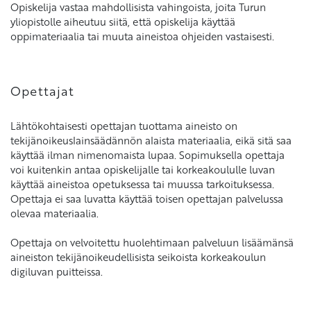
Opiskelija vastaa mahdollisista vahingoista, joita Turun
yliopistolle aiheutuu siitä, että opiskelija käyttää
oppimateriaalia tai muuta aineistoa ohjeiden vastaisesti.
Opettajat
Lähtökohtaisesti opettajan tuottama aineisto on
tekijänoikeuslainsäädännön alaista materiaalia, eikä sitä saa
käyttää ilman nimenomaista lupaa. Sopimuksella opettaja
voi kuitenkin antaa opiskelijalle tai korkeakoululle luvan
käyttää aineistoa opetuksessa tai muussa tarkoituksessa.
Opettaja ei saa luvatta käyttää toisen opettajan palvelussa
olevaa materiaalia.
Opettaja on velvoitettu huolehtimaan palveluun lisäämänsä
aineiston tekijänoikeudellisista seikoista korkeakoulun
digiluvan puitteissa.