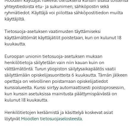
Moodlen käyttäjät näkevät oletuksena kurssin sisällä toistensa
yhteystiedoista etu- ja sukunimen, sähköpostin sekä
ryhmätiedot. Käyttäjä voi piilottaa sähköpostitiedon muilta
käyttäjiltä.
Tietosuoja-asetuksen vaatimusten täyttämiseksi
käyttämättömät käyttäjätilit poistetaan, kun on kulunut 18
kuukautta.
Euroopan unionin tietosuoja-asetuksen mukaan
henkilötietoja säilytetään vain niin kauan kuin on
välttämätöntä. Turun yliopiston säilytysaikapäätös vaatii
säilyttämään opiskelijasuoritteita 6 kuukautta. Tämän jälkeen
opettaja on velvollinen poistamaan opiskelijatiedot
kurssialueelta. Kurssi siirtyy automaattisesti poistoprosessiin,
kun kurssin asetuksissa mainitusta päättymispäivästä on
kulunut 18 kuukautta.
Henkilötietojen keräämistä ja käsittelyä koskevat asiat
löytyvät
Moodlen tietosuojaselosteesta
.