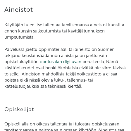
Aineistot
Käyttäjän tulee itse tallentaa tarvitsemansa aineistot kurssilta
ennen kurssin sulkeutumista tai käyttäjätunnuksen
umpeutumista.
Palvelussa jaettu oppimateriaali tai aineisto on Suomen
tekijänoikeuslainsäädännön alaista ja on jaettu vain
opiskelukäyttöön
opetusalan digiluvan
perusteella. Nämä
käyttöoikeudet ovat henkilökohtaisia eivätkä ole siirrettävissä
toiselle. Aineiston mahdollisia tekijänoikeustietoja ei saa
poistaa eikä niissä olevia luku-, tallennus- tai
katselusuojauksia saa teknisesti kiertää.
Opiskelijat
Opiskelijalla on oikeus tallentaa tai tulostaa opiskelussaan
tarvitsemaansa aineistoa vain omaan käyttöön. Aineistoa saa