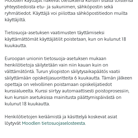
Moodlen käyttäjät näkevät oletuksena kurssin sisällä toistensa
yhteystiedoista etu- ja sukunimen, sähköpostin sekä
ryhmätiedot. Käyttäjä voi piilottaa sähköpostitiedon muilta
käyttäjiltä.
Tietosuoja-asetuksen vaatimusten täyttämiseksi
käyttämättömät käyttäjätilit poistetaan, kun on kulunut 18
kuukautta.
Euroopan unionin tietosuoja-asetuksen mukaan
henkilötietoja säilytetään vain niin kauan kuin on
välttämätöntä. Turun yliopiston säilytysaikapäätös vaatii
säilyttämään opiskelijasuoritteita 6 kuukautta. Tämän jälkeen
opettaja on velvollinen poistamaan opiskelijatiedot
kurssialueelta. Kurssi siirtyy automaattisesti poistoprosessiin,
kun kurssin asetuksissa mainitusta päättymispäivästä on
kulunut 18 kuukautta.
Henkilötietojen keräämistä ja käsittelyä koskevat asiat
löytyvät
Moodlen tietosuojaselosteesta
.