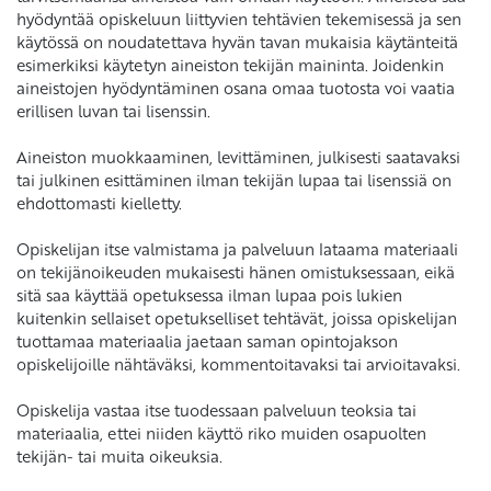
hyödyntää opiskeluun liittyvien tehtävien tekemisessä ja sen
käytössä on noudatettava hyvän tavan mukaisia käytänteitä
esimerkiksi käytetyn aineiston tekijän maininta. Joidenkin
aineistojen hyödyntäminen osana omaa tuotosta voi vaatia
erillisen luvan tai lisenssin.
Aineiston muokkaaminen, levittäminen, julkisesti saatavaksi
tai julkinen esittäminen ilman tekijän lupaa tai lisenssiä on
ehdottomasti kielletty.
Opiskelijan itse valmistama ja palveluun lataama materiaali
on tekijänoikeuden mukaisesti hänen omistuksessaan, eikä
sitä saa käyttää opetuksessa ilman lupaa pois lukien
kuitenkin sellaiset opetukselliset tehtävät, joissa opiskelijan
tuottamaa materiaalia jaetaan saman opintojakson
opiskelijoille nähtäväksi, kommentoitavaksi tai arvioitavaksi.
Opiskelija vastaa itse tuodessaan palveluun teoksia tai
materiaalia, ettei niiden käyttö riko muiden osapuolten
tekijän- tai muita oikeuksia.