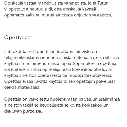
Opiskelija vastaa mahdollisista vahingoista, joita Turun
yliopistolle aiheutuu siitä, että opiskelija käyttää
oppimateriaalia tai muuta aineistoa ohjeiden vastaisesti.
Opettajat
Lähtökohtaisesti opettajan tuottama aineisto on
tekijänoikeuslainsäädännön alaista materiaalia, eikä sitä saa
käyttää ilman nimenomaista lupaa. Sopimuksella opettaja
voi kuitenkin antaa opiskelijalle tai korkeakoululle luvan
käyttää aineistoa opetuksessa tai muussa tarkoituksessa.
Opettaja ei saa luvatta käyttää toisen opettajan palvelussa
olevaa materiaalia.
Opettaja on velvoitettu huolehtimaan palveluun lisäämänsä
aineiston tekijänoikeudellisista seikoista korkeakoulun
digiluvan puitteissa.