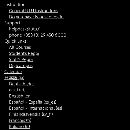
Instructions
General UTU instructions
Do you have issues to log in
Support
helpdesk@utu.fi
phone +358 (0) 29 450 6000
Quick links
All Courses
Student's Peppi
Staff's Peppi
Digicampus
Calendar
日本語 ‎(ja)‎
Deutsch ‎(de)‎
eesti ‎(et)‎
English ‎(en)‎
Español - España ‎(es_es)‎
Español - Internacional ‎(es)‎
Finlandssvenska ‎(sv_fi)‎
Français ‎(fr)‎
Italiano ‎(it)‎