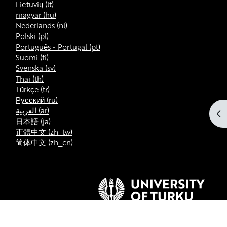
Lietuvių ‎(lt)‎
magyar ‎(hu)‎
Nederlands ‎(nl)‎
Polski ‎(pl)‎
Português - Portugal ‎(pt)‎
Suomi ‎(fi)‎
Svenska ‎(sv)‎
Thai ‎(th)‎
Türkçe ‎(tr)‎
Русский ‎(ru)‎
العربية ‎(ar)‎
ブ
日本語 ‎(ja)‎
正體中文 ‎(zh_tw)‎
简体中文 ‎(zh_cn)‎