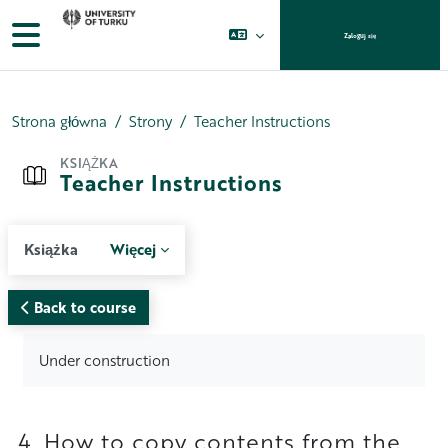
Przejdź do głównej zawartości
Panel boczny
Zaloguj się
Strona główna
Strony
Teacher Instructions
KSIĄŻKA
Teacher Instructions
Książka
Więcej
Back to course
Wymagania zaliczenia
Under construction
4. How to copy contents from the