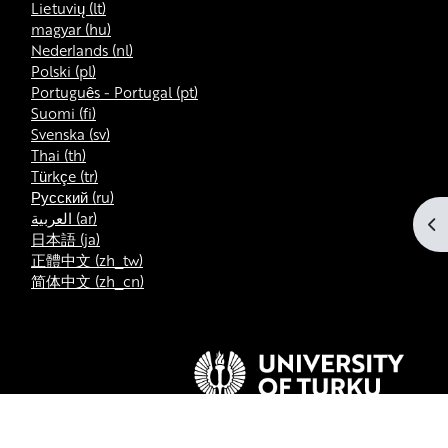
Lietuvių ‎(lt)‎
magyar ‎(hu)‎
Nederlands ‎(nl)‎
Polski ‎(pl)‎
Português - Portugal ‎(pt)‎
Suomi ‎(fi)‎
Svenska ‎(sv)‎
Thai ‎(th)‎
Türkçe ‎(tr)‎
Русский ‎(ru)‎
العربية ‎(ar)‎
Ot
日本語 ‎(ja)‎
正體中文 ‎(zh_tw)‎
简体中文 ‎(zh_cn)‎