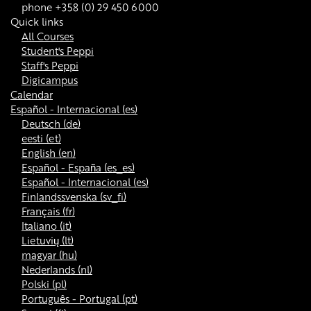
phone +358 (0) 29 450 6000
Quick links
All Courses
Student's Peppi
Staff's Peppi
Digicampus
Calendar
Español - Internacional ‎(es)‎
Deutsch ‎(de)‎
eesti ‎(et)‎
English ‎(en)‎
Español - España ‎(es_es)‎
Español - Internacional ‎(es)‎
Finlandssvenska ‎(sv_fi)‎
Français ‎(fr)‎
Italiano ‎(it)‎
Lietuvių ‎(lt)‎
magyar ‎(hu)‎
Nederlands ‎(nl)‎
Polski ‎(pl)‎
Português - Portugal ‎(pt)‎