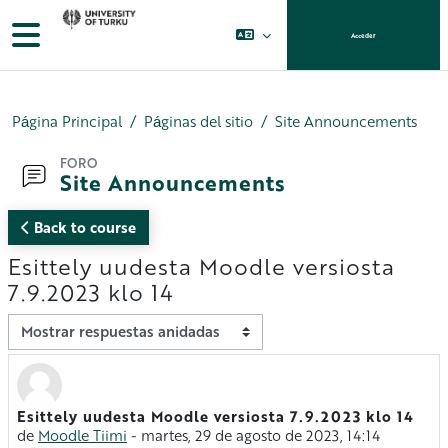
Salta al contenido principal
Panel lateral
Acceder
Página Principal
Páginas del sitio
Site Announcements
FORO
Site Announcements
Back to course
Esittely uudesta Moodle versiosta
7.9.2023 klo 14
Mostrar modo
Esittely uudesta Moodle versiosta 7.9.2023 klo 14
Número de respuestas: 0
de
Moodle Tiimi
-
martes, 29 de agosto de 2023, 14:14