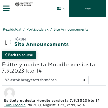
Tovább a fő tartalomhoz
Oldalpanel
Belépés
Kezdőoldal
Portáloldalak
Site Announcements
FÓRUM
Site Announcements
Back to course
Esittely uudesta Moodle versiosta
7.9.2023 klo 14
Megjelenítési mód
Esittely uudesta Moodle versiosta 7.9.2023 klo 14
Válaszok szám: 0
Tiimi Moodle
írta
2023. augusztus 29., kedd, 14:14