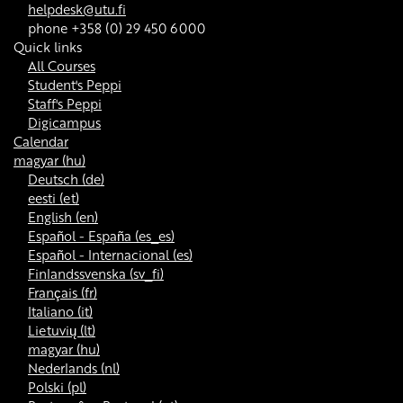
helpdesk@utu.fi
phone +358 (0) 29 450 6000
Quick links
All Courses
Student's Peppi
Staff's Peppi
Digicampus
Calendar
magyar ‎(hu)‎
Deutsch ‎(de)‎
eesti ‎(et)‎
English ‎(en)‎
Español - España ‎(es_es)‎
Español - Internacional ‎(es)‎
Finlandssvenska ‎(sv_fi)‎
Français ‎(fr)‎
Italiano ‎(it)‎
Lietuvių ‎(lt)‎
magyar ‎(hu)‎
Nederlands ‎(nl)‎
Polski ‎(pl)‎