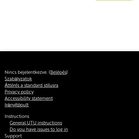
Nincs bejelentkezve. (
Belépés
)
Szabályzatok
Áttérés a standard stílusra
Privacy policy
Accessibility statement
Irányítópult
Instructions
General UTU instructions
Do you have issues to log in
Support