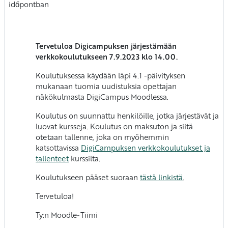
időpontban
Tervetuloa Digicampuksen järjestämään
verkkokoulutukseen 7.9.2023 klo 14.00.
Koulutuksessa käydään läpi 4.1 -päivityksen
mukanaan tuomia uudistuksia opettajan
näkökulmasta DigiCampus Moodlessa.
Koulutus on suunnattu henkilöille, jotka järjestävät ja
luovat kursseja. Koulutus on maksuton ja siitä
otetaan tallenne, joka on myöhemmin
katsottavissa
DigiCampuksen verkkokoulutukset ja
tallenteet
kurssilta.
Koulutukseen pääset suoraan
tästä linkistä
.
Tervetuloa!
Ty:n Moodle-Tiimi