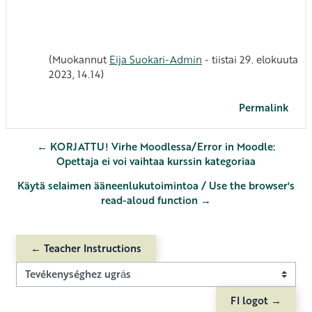
(Muokannut
Eija Suokari-Admin
- tiistai 29. elokuuta
2023, 14.14)
Permalink
← KORJATTU! Virhe Moodlessa/Error in Moodle:
Opettaja ei voi vaihtaa kurssin kategoriaa
Käytä selaimen ääneenlukutoimintoa / Use the browser's
read-aloud function →
← Teacher Instructions
Tevékenységhez ugrás
FI logot →