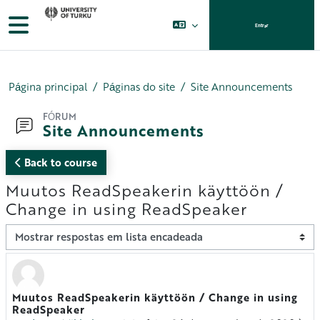
Ir para o conteúdo principal
Painel lateral
Entrar
Página principal
Páginas do site
Site Announcements
FÓRUM
Site Announcements
Back to course
Muutos ReadSpeakerin käyttöön /
Change in using ReadSpeaker
Modo de visualização
Muutos ReadSpeakerin käyttöön / Change in using
Número de respostas: 0
ReadSpeaker