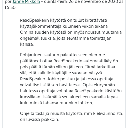
por
Janne Mikkola
-
quinta-feira, 26 de novembro de 2020 às
16:50
ReadSpeakerin käytöstä on tullut kiitettävästi
käyttäjäkommentteja kuluneen viikon aikana.
Ominaisuuden käytössä on myös noussut muutamia
ongelmallisuuksia, joita selvitämme toimittajan
kanssa.
Pohjautuen saatuun palautteeseen olemme
päättäneet ottaa ReadSpeakerin automaattikäytön
pois päältä tämän viikon jälkeen. Tämä tarkoittaa
sitä, että kaikille käyttäjille suoraan näkyvä
ReadSpeaker -lohko poistuu ja jatkossa opettajat
voivat itse lisätä sen tarvittaessa. Opiskeluryhmän
halutessa opettaja voi ottaa ReadSpeakerin käyttöön
kurssillaan lisäämällä sen alueelleen samalla tapaa,
kuin minkä tahansa muunkin lohkon.
Ohjeita tästä ja muusta käytöstä, mm kielivalinnoista,
on luvassa piakkoin.