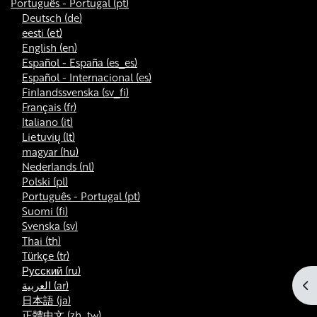
Português - Portugal ‎(pt)‎
Deutsch ‎(de)‎
eesti ‎(et)‎
English ‎(en)‎
Español - España ‎(es_es)‎
Español - Internacional ‎(es)‎
Finlandssvenska ‎(sv_fi)‎
Français ‎(fr)‎
Italiano ‎(it)‎
Lietuvių ‎(lt)‎
magyar ‎(hu)‎
Nederlands ‎(nl)‎
Polski ‎(pl)‎
Português - Portugal ‎(pt)‎
Suomi ‎(fi)‎
Svenska ‎(sv)‎
Thai ‎(th)‎
Türkçe ‎(tr)‎
Русский ‎(ru)‎
Abr
العربية ‎(ar)‎
日本語 ‎(ja)‎
正體中文 ‎(zh_tw)‎