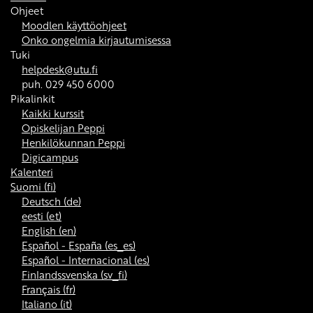
Ohjeet
Moodlen käyttöohjeet
Onko ongelmia kirjautumisessa
Tuki
helpdesk@utu.fi
puh. 029 450 6000
Pikalinkit
Kaikki kurssit
Opiskelijan Peppi
Henkilökunnan Peppi
Digicampus
Kalenteri
Suomi ‎(fi)‎
Deutsch ‎(de)‎
eesti ‎(et)‎
English ‎(en)‎
Español - España ‎(es_es)‎
Español - Internacional ‎(es)‎
Finlandssvenska ‎(sv_fi)‎
Français ‎(fr)‎
Italiano ‎(it)‎