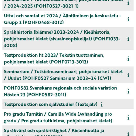
/ 2024-2025 (POHF0527-3021_1)
Uttal och samtal vt 2024 / Ääntäminen ja keskustelu -
Grupp 2 (POHF0468-3012)
Språkhistoria (biämne) 2023-2024 / Kielihistoria,
pohjoismaiset kielet (sivuaineopiskelijat) (POHF1033-
3008)
Textproduktion ht 2023/ Tekstin tuottaminen,
pohjoismaiset kielet (POHF0713-3013)
Seminarium / Tutkielmaseminaari, pohjoismaiset kielet
/ Uudet (POHF0527 Seminarium 2023–24 (CW))
POHF0582 Svenskans regionala och sociala variation
Hösten 23 (POHF0582-3011)
Textproduktion som självstudier (Textsjälv)
Pro gradu Turnitin / Camilla Wide (Avhandling pro
gradu / Pro gradu tutkielma, pohjoismaiset kielet)
Språkvård och språkriktighet / Kielenhuolto ja