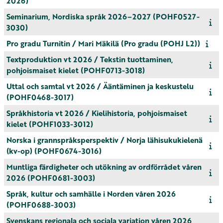
2026)
Seminarium, Nordiska språk 2026–2027 (POHF0527-
3030)
Pro gradu Turnitin / Mari Mäkilä (Pro gradu (POHJ L2))
Textproduktion vt 2026 / Tekstin tuottaminen,
pohjoismaiset kielet (POHF0713-3018)
Uttal och samtal vt 2026 / Ääntäminen ja keskustelu
(POHF0468-3017)
Språkhistoria vt 2026 / Kielihistoria, pohjoismaiset
kielet (POHF1033-3012)
Norska i grannspråksperspektiv / Norja lähisukukielenä
(kv-op) (POHF0674-3016)
Muntliga färdigheter och utökning av ordförrådet våren
2026 (POHF0681-3003)
Språk, kultur och samhälle i Norden våren 2026
(POHF0688-3003)
Svenskans regionala och sociala variation våren 2026