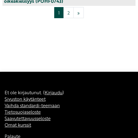
oikeakielisyys (POHF0743)
Sivu 1
Sivu 2
Seuraava sivu
1
2
»
Et ole kirjautunut. (
Kirjaudu
)
Sivuston käytänteet
Vaihda standardi-teemaan
Tietosuojaseloste
Saavutettavuusseloste
Omat kurssit
Palaute