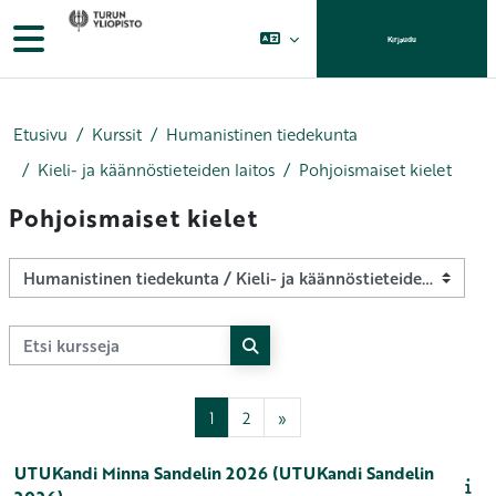
Siirry pääsisältöön
Sivupaneeli
Kirjaudu
Etusivu
Kurssit
Humanistinen tiedekunta
Kieli- ja käännöstieteiden laitos
Pohjoismaiset kielet
Pohjoismaiset kielet
Kurssikategoriat
Etsi kursseja
Etsi kursseja
Sivu 1
Sivu 2
Seuraava sivu
1
2
»
UTUKandi Minna Sandelin 2026 (UTUKandi Sandelin