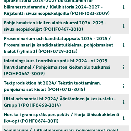
Språkhistoria 2024-2027 boktentamen för
biämnesstuderande / Kielihistoria 2024-2027 -
Kirjatentti sivuaineopiskelijoille (POHF1033-3009)
Pohjoismaisten kielten aloituskurssi 2024-2025 -
sivuaineopiskelijat (POHF0467-3010)
Proseminarium och kandidatuppsats 2024 - 2025 /
Proseminaari ja kandidaatintutkielma, pohjoismaiset
kielet (ryhmä 2) (POHF0729-3015)
Inledningskurs i nordiska språk ht 2024 - vt 2025
(huvudämne) / Pohjoismaisten kielten aloituskurssi
(POHF0467-3009)
Textproduktion ht 2024/ Tekstin tuottaminen,
pohjoismaiset kielet (POHF0713-3015)
Uttal och samtal ht 2024/ Ääntäminen ja keskustelu -
Grupp 1 (POHF0468-3014)
Norska i grannspråksperspektiv / Norja lähisukukielenä
(kv-op) (POHF0674-3011)
Seminarium / Tutkielmaseminaari, pohjoismaiset kielet