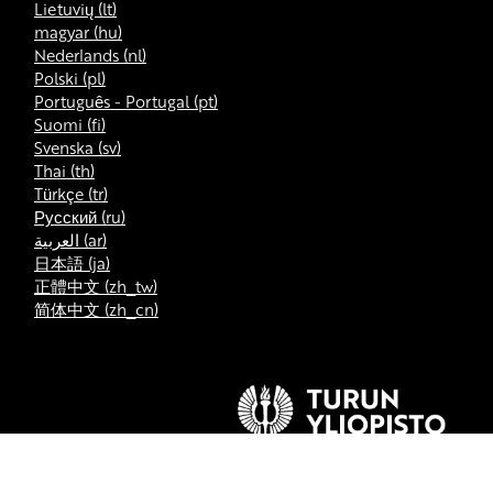
Lietuvių ‎(lt)‎
magyar ‎(hu)‎
Nederlands ‎(nl)‎
Polski ‎(pl)‎
Português - Portugal ‎(pt)‎
Suomi ‎(fi)‎
Svenska ‎(sv)‎
Thai ‎(th)‎
Türkçe ‎(tr)‎
Русский ‎(ru)‎
العربية ‎(ar)‎
日本語 ‎(ja)‎
正體中文 ‎(zh_tw)‎
简体中文 ‎(zh_cn)‎