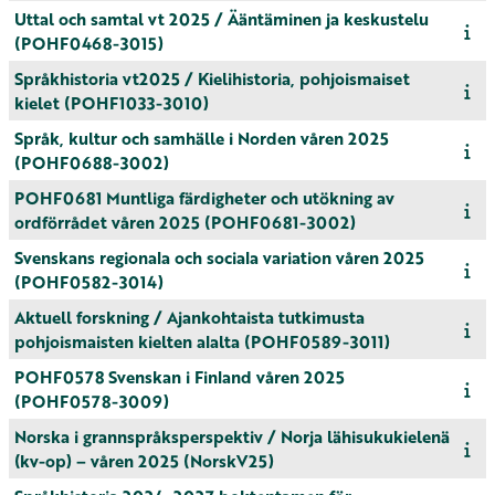
Uttal och samtal vt 2025 / Ääntäminen ja keskustelu
(POHF0468-3015)
Språkhistoria vt2025 / Kielihistoria, pohjoismaiset
kielet (POHF1033-3010)
Språk, kultur och samhälle i Norden våren 2025
(POHF0688-3002)
POHF0681 Muntliga färdigheter och utökning av
ordförrådet våren 2025 (POHF0681-3002)
Svenskans regionala och sociala variation våren 2025
(POHF0582-3014)
Aktuell forskning / Ajankohtaista tutkimusta
pohjoismaisten kielten alalta (POHF0589-3011)
POHF0578 Svenskan i Finland våren 2025
(POHF0578-3009)
Norska i grannspråksperspektiv / Norja lähisukukielenä
(kv-op) – våren 2025 (NorskV25)