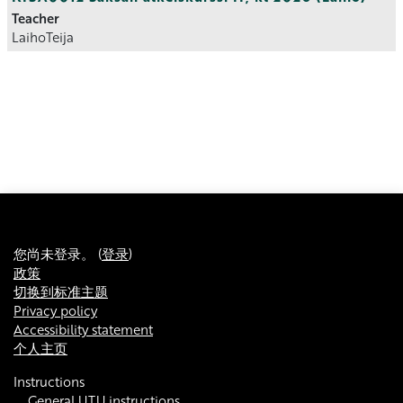
Teacher
LaihoTeija
您尚未登录。 (
登录
)
政策
切换到标准主题
Privacy policy
Accessibility statement
个人主页
Instructions
General UTU instructions