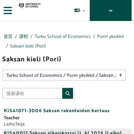
跳到主要内容
停靠面板
登录
首页
课程
Turku School of Economics
Porin yksikkö
Saksan kieli (Pori)
Saksan kieli (Pori)
课程类别
搜索课程
搜索课程
KISA1071-3006 Saksan rakenteiden kertaus
Teacher
LaihoTeija
KISA0012 Saksan alkeiskurssi II, kl 2026 (Laiho)