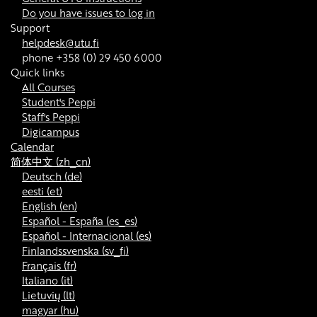
Do you have issues to log in
Support
helpdesk@utu.fi
phone +358 (0) 29 450 6000
Quick links
All Courses
Student's Peppi
Staff's Peppi
Digicampus
Calendar
简体中文 ‎(zh_cn)‎
Deutsch ‎(de)‎
eesti ‎(et)‎
English ‎(en)‎
Español - España ‎(es_es)‎
Español - Internacional ‎(es)‎
Finlandssvenska ‎(sv_fi)‎
Français ‎(fr)‎
Italiano ‎(it)‎
Lietuvių ‎(lt)‎
magyar ‎(hu)‎