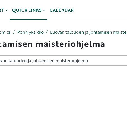
RT
QUICK LINKS
CALENDAR
omics
Porin yksikkö
Luovan talouden ja johtamisen maiste
htamisen maisteriohjelma