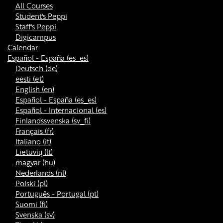
All Courses
Student's Peppi
Staff's Peppi
Digicampus
Calendar
Español - España ‎(es_es)‎
Deutsch ‎(de)‎
eesti ‎(et)‎
English ‎(en)‎
Español - España ‎(es_es)‎
Español - Internacional ‎(es)‎
Finlandssvenska ‎(sv_fi)‎
Français ‎(fr)‎
Italiano ‎(it)‎
Lietuvių ‎(lt)‎
magyar ‎(hu)‎
Nederlands ‎(nl)‎
Polski ‎(pl)‎
Português - Portugal ‎(pt)‎
Suomi ‎(fi)‎
Svenska ‎(sv)‎