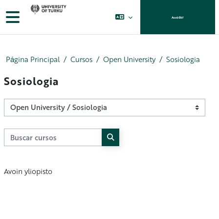
Salta al contenido principal
Panel lateral
Acceder
Página Principal
Cursos
Open University
Sosiologia
Sosiologia
Categorías
Buscar cursos
Buscar cursos
Avoin yliopisto