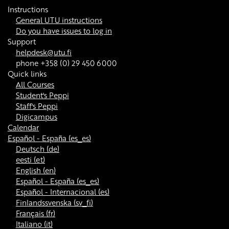
Instructions
General UTU instructions
Do you have issues to log in
Support
helpdesk@utu.fi
phone +358 (0) 29 450 6000
Quick links
All Courses
Student's Peppi
Staff's Peppi
Digicampus
Calendar
Español - España ‎(es_es)‎
Deutsch ‎(de)‎
eesti ‎(et)‎
English ‎(en)‎
Español - España ‎(es_es)‎
Español - Internacional ‎(es)‎
Finlandssvenska ‎(sv_fi)‎
Français ‎(fr)‎
Italiano ‎(it)‎