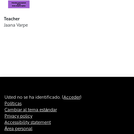
Teacher
Jaana Varpe
Usted no se ha identificado. (
Acceder
)
Políticas
Cambiar al tema estándar
Privacy policy
Accessibility statement
Área personal