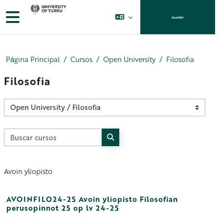
Salta al contenido principal
Panel lateral
Acceder
Página Principal
Cursos
Open University
Filosofia
Filosofia
Categorías
Buscar cursos
Buscar cursos
Avoin yliopisto
AVOINFILO24-25 Avoin yliopisto Filosofian
perusopinnot 25 op lv 24-25