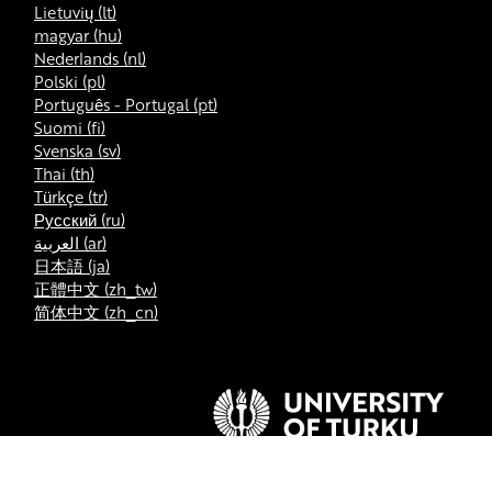
Lietuvių ‎(lt)‎
magyar ‎(hu)‎
Nederlands ‎(nl)‎
Polski ‎(pl)‎
Português - Portugal ‎(pt)‎
Suomi ‎(fi)‎
Svenska ‎(sv)‎
Thai ‎(th)‎
Türkçe ‎(tr)‎
Русский ‎(ru)‎
العربية ‎(ar)‎
日本語 ‎(ja)‎
正體中文 ‎(zh_tw)‎
简体中文 ‎(zh_cn)‎