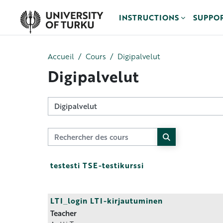
Passer au contenu principal
INSTRUCTIONS
SUPPO
Accueil
Cours
Digipalvelut
Digipalvelut
Catégories de cours
Rechercher des cours
Rechercher des 
testesti TSE-testikurssi
LTI_login LTI-kirjautuminen
Teacher