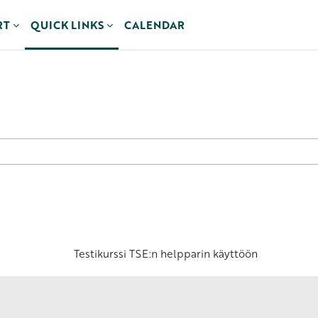
RT
QUICK LINKS
CALENDAR
cours
Testikurssi TSE:n helpparin käyttöön