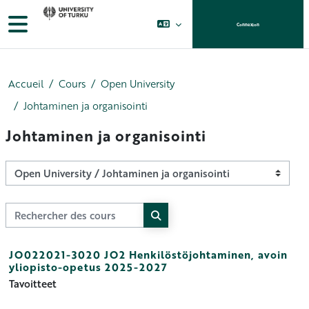
Passer au contenu principal
Panneau latéral
Connexion
Accueil
Cours
Open University
Johtaminen ja organisointi
Johtaminen ja organisointi
Catégories de cours
Rechercher des cours
Rechercher des cours
JO022021-3020 JO2 Henkilöstöjohtaminen, avoin
yliopisto-opetus 2025-2027
Tavoitteet