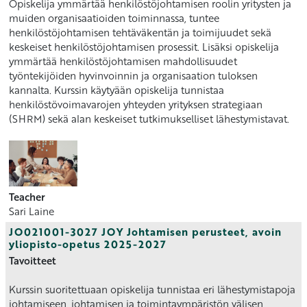
Opiskelija ymmärtää henkilöstöjohtamisen roolin yritysten ja
muiden organisaatioiden toiminnassa, tuntee
henkilöstöjohtamisen tehtäväkentän ja toimijuudet sekä
keskeiset henkilöstöjohtamisen prosessit. Lisäksi opiskelija
ymmärtää henkilöstöjohtamisen mahdollisuudet
työntekijöiden hyvinvoinnin ja organisaation tuloksen
kannalta. Kurssin käytyään opiskelija tunnistaa
henkilöstövoimavarojen yhteyden yrityksen strategiaan
(SHRM) sekä alan keskeiset tutkimukselliset lähestymistavat.
Teacher
Sari Laine
JO021001-3027 JOY Johtamisen perusteet, avoin
yliopisto-opetus 2025-2027
Tavoitteet
Kurssin suoritettuaan opiskelija tunnistaa eri lähestymistapoja
johtamiseen, johtamisen ja toimintaympäristön välisen