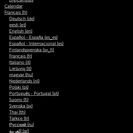
Calendar
Français ‎(fr)‎
Deutsch ‎(de)‎
eesti ‎(et)‎
English ‎(en)‎
Español - España ‎(es_es)‎
Español - Internacional ‎(es)‎
Finlandssvenska ‎(sv_fi)‎
Français ‎(fr)‎
Italiano ‎(it)‎
Lietuvių ‎(lt)‎
magyar ‎(hu)‎
Nederlands ‎(nl)‎
Polski ‎(pl)‎
Português - Portugal ‎(pt)‎
Suomi ‎(fi)‎
Svenska ‎(sv)‎
Thai ‎(th)‎
Türkçe ‎(tr)‎
Русский ‎(ru)‎
العربية ‎(ar)‎