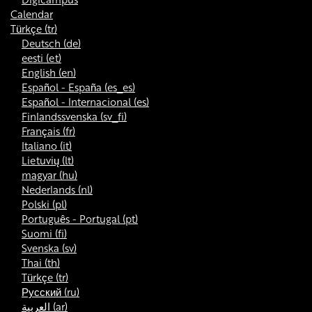
Calendar
Türkçe ‎(tr)‎
Deutsch ‎(de)‎
eesti ‎(et)‎
English ‎(en)‎
Español - España ‎(es_es)‎
Español - Internacional ‎(es)‎
Finlandssvenska ‎(sv_fi)‎
Français ‎(fr)‎
Italiano ‎(it)‎
Lietuvių ‎(lt)‎
magyar ‎(hu)‎
Nederlands ‎(nl)‎
Polski ‎(pl)‎
Português - Portugal ‎(pt)‎
Suomi ‎(fi)‎
Svenska ‎(sv)‎
Thai ‎(th)‎
Türkçe ‎(tr)‎
Русский ‎(ru)‎
العربية ‎(ar)‎