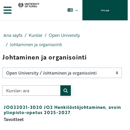
Ana içeriğe git
Yan panel
Giriş yap
Ana sayfa
Kurslar
Open University
Johtaminen ja organisointi
Johtaminen ja organisointi
Kurs Kategorileri
Kursları ara
Kursları ara
JO022021-3020 JO2 Henkilöstöjohtaminen, avoin
yliopisto-opetus 2025-2027
Tavoitteet