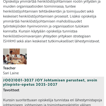
Opiskelija ymmärtää henkilöstöjohtamisen roolin yritysten ja
muiden organisaatioiden toiminnassa, tuntee
henkilöstöjohtamisen tehtäväkentän ja toimijuudet sekä
keskeiset henkilöstöjohtamisen prosessit. Lisäksi opiskelija
ymmärtää henkilöstöjohtamisen mahdollisuudet
työntekijöiden hyvinvoinnin ja organisaation tuloksen
kannalta. Kurssin käytyään opiskelija tunnistaa
henkilöstövoimavarojen yhteyden yrityksen strategiaan
(SHRM) sekä alan keskeiset tutkimukselliset lähestymistavat.
Teacher
Sari Laine
JO021001-3027 JOY Johtamisen perusteet, avoin
yliopisto-opetus 2025-2027
Tavoitteet
Kurssin suoritettuaan opiskelija tunnistaa eri lähestymistapoja
johtamiseen, johtamisen ja toimintaympäristön välisen