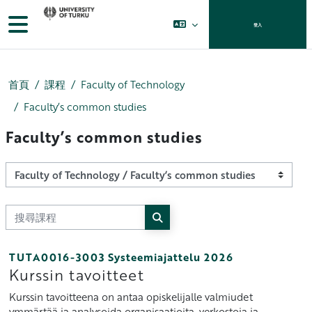
跳至主內容
側板
登入
首頁
課程
Faculty of Technology
Faculty’s common studies
Faculty’s common studies
課程類別
搜尋課程
搜尋課程
TUTA0016-3003 Systeemiajattelu 2026
Kurssin tavoitteet
Kurssin tavoitteena on antaa opiskelijalle valmiudet
ymmärtää ja analysoida organisaatioita, verkostoja ja