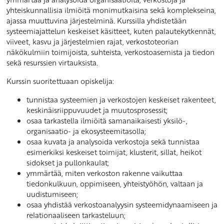
yhteiskunnallisia ilmiöitä monimutkaisina sekä komplekseina,
ajassa muuttuvina järjestelminä. Kurssilla yhdistetään
systeemiajattelun keskeiset käsitteet, kuten palautekytkennät,
viiveet, kasvu ja järjestelmien rajat, verkostoteorian
näkökulmiin toimijoista, suhteista, verkostoasemista ja tiedon
sekä resurssien virtauksista.
Kurssin suoritettuaan opiskelija:
tunnistaa systeemien ja verkostojen keskeiset rakenteet,
keskinäisriippuvuudet ja muutosprosessit;
osaa tarkastella ilmiöitä samanaikaisesti yksilö-,
organisaatio- ja ekosysteemitasolla;
osaa kuvata ja analysoida verkostoja sekä tunnistaa
esimerkiksi keskeiset toimijat, klusterit, sillat, heikot
sidokset ja pullonkaulat;
ymmärtää, miten verkoston rakenne vaikuttaa
tiedonkulkuun, oppimiseen, yhteistyöhön, valtaan ja
uudistumiseen;
osaa yhdistää verkostoanalyysin systeemidynaamiseen ja
relationaaliseen tarkasteluun;