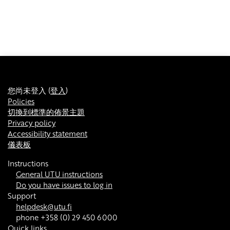
您尚未登入 (
登入
)
Policies
切換到標準的佈景主題
Privacy policy
Accessibility statement
儀表板
Instructions
General UTU instructions
Do you have issues to log in
Support
helpdesk@utu.fi
phone +358 (0) 29 450 6000
Quick links