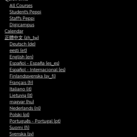
All Courses
Student's Peppi
Staff's Peppi
Digicampus
Calendar
正體中文 ‎(zh_tw)‎
Deutsch ‎(de)‎
eesti ‎(et)‎
English ‎(en)‎
Español - España ‎(es_es)‎
Español - Internacional ‎(es)‎
Finlandssvenska ‎(sv_fi)‎
Français ‎(fr)‎
Italiano ‎(it)‎
Lietuvių ‎(lt)‎
magyar ‎(hu)‎
Nederlands ‎(nl)‎
Polski ‎(pl)‎
Português - Portugal ‎(pt)‎
Suomi ‎(fi)‎
Svenska ‎(sv)‎