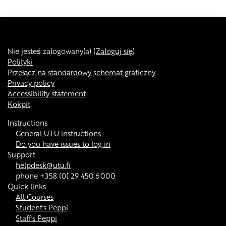
Nie jesteś zalogowany(a) (
Zaloguj się
)
Polityki
Przełącz na standardowy schemat graficzny
Privacy policy
Accessibility statement
Kokpit
Instructions
General UTU instructions
Do you have issues to log in
Support
helpdesk@utu.fi
phone +358 (0) 29 450 6000
Quick links
All Courses
Student's Peppi
Staff's Peppi