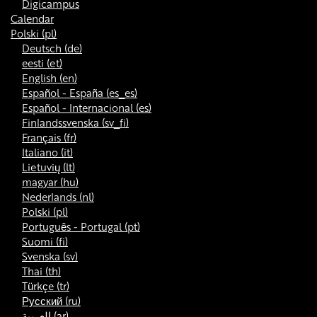
Digicampus
Calendar
Polski ‎(pl)‎
Deutsch ‎(de)‎
eesti ‎(et)‎
English ‎(en)‎
Español - España ‎(es_es)‎
Español - Internacional ‎(es)‎
Finlandssvenska ‎(sv_fi)‎
Français ‎(fr)‎
Italiano ‎(it)‎
Lietuvių ‎(lt)‎
magyar ‎(hu)‎
Nederlands ‎(nl)‎
Polski ‎(pl)‎
Português - Portugal ‎(pt)‎
Suomi ‎(fi)‎
Svenska ‎(sv)‎
Thai ‎(th)‎
Türkçe ‎(tr)‎
Русский ‎(ru)‎
العربية ‎(ar)‎