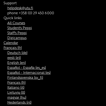
Support
helpdesk@utu.fi
phone +358 (0) 29 450 6000
Quick links
All Courses
Student's Peppi
Staff's Peppi
Digicampus
Calendar
Français ‎(fr)‎
Deutsch ‎(de)‎
eesti ‎(et)‎
English ‎(en)‎
Español - España ‎(es_es)‎
Español - Internacional ‎(es)‎
Finlandssvenska ‎(sv_fi)‎
Français ‎(fr)‎
Italiano ‎(it)‎
Lietuvių ‎(lt)‎
magyar ‎(hu)‎
Nederlands ‎(nl)‎