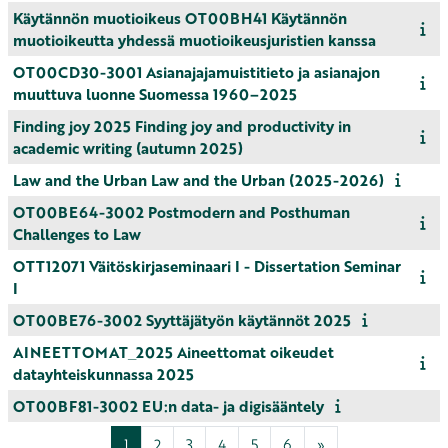
Käytännön muotioikeus OT00BH41 Käytännön
muotioikeutta yhdessä muotioikeusjuristien kanssa
OT00CD30-3001 Asianajajamuistitieto ja asianajon
muuttuva luonne Suomessa 1960–2025
Finding joy 2025 Finding joy and productivity in
academic writing (autumn 2025)
Law and the Urban Law and the Urban (2025-2026)
OT00BE64-3002 Postmodern and Posthuman
Challenges to Law
OTT12071 Väitöskirjaseminaari I - Dissertation Seminar
I
OT00BE76-3002 Syyttäjätyön käytännöt 2025
AINEETTOMAT_2025 Aineettomat oikeudet
datayhteiskunnassa 2025
OT00BF81-3002 EU:n data- ja digisääntely
Page 1
Page 2
Page 3
Page 4
Page 5
Page 6
Page suivante
1
2
3
4
5
6
»