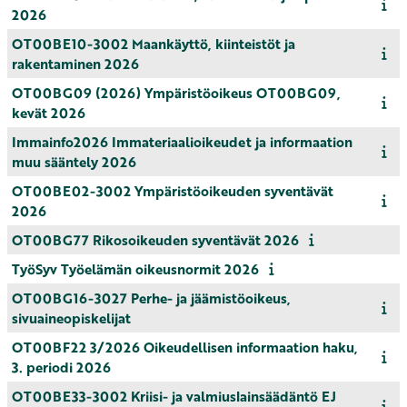
2026
OT00BE10-3002 Maankäyttö, kiinteistöt ja
rakentaminen 2026
OT00BG09 (2026) Ympäristöoikeus OT00BG09,
kevät 2026
Immainfo2026 Immateriaalioikeudet ja informaation
muu sääntely 2026
OT00BE02-3002 Ympäristöoikeuden syventävät
2026
OT00BG77 Rikosoikeuden syventävät 2026
TyöSyv Työelämän oikeusnormit 2026
OT00BG16-3027 Perhe- ja jäämistöoikeus,
sivuaineopiskelijat
OT00BF22 3/2026 Oikeudellisen informaation haku,
3. periodi 2026
OT00BE33-3002 Kriisi- ja valmiuslainsäädäntö EJ