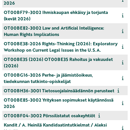
2026
OT00BF79-3002 Ihmiskaupan ehkäisy ja torjunta
(kevät 2026)
OT00BE82-3002 Law and Artificial Intelligence:
Human Rights Implications
OT00BE38-2026 Rights-Thinking (2026): Exploratory
Workshop on Current Legal Issues in the U.S.A.
OT00BE35 (2026) OT00BE35 Rahoitus ja vakuudet
(2026)
OT00BG16-3026 Perhe- ja jäämistöoikeus,
tiedekunnan tutkinto-opiskelijat
OT00BH36-3001 Tietosuojalainsäädännön perusteet
OT00BE85-3002 Yrityksen sopimukset käytännössä
2026
OT00BF04-3002 Pörssilistatut osakeyhtiöt
Kandit / A. Heinilä Kandidaatintutkielmat / Aleksi