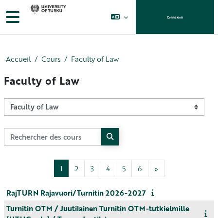
Passer au contenu principal
Panneau latéral
Connexion
Accueil
Cours
Faculty of Law
Faculty of Law
Catégories de cours
Rechercher des cours
Rechercher des cours
Page 1
Page 2
Page 3
Page 4
Page 5
Page 6
Page suivante
1
2
3
4
5
6
»
RajTURN Rajavuori/Turnitin 2026-2027
Turnitin OTM / Juutilainen Turnitin OTM-tutkielmille