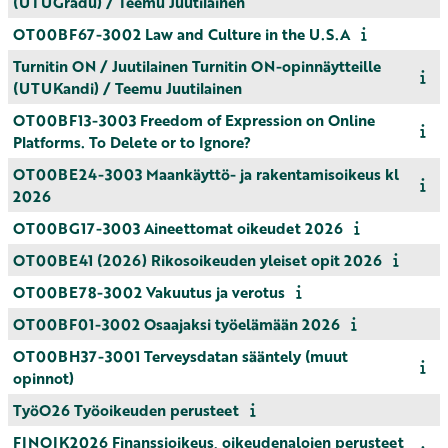
(UTUGradu) / Teemu Juutilainen
OT00BF67-3002 Law and Culture in the U.S.A
Turnitin ON / Juutilainen Turnitin ON-opinnäytteille
(UTUKandi) / Teemu Juutilainen
OT00BF13-3003 Freedom of Expression on Online
Platforms. To Delete or to Ignore?
OT00BE24-3003 Maankäyttö- ja rakentamisoikeus kl
2026
OT00BG17-3003 Aineettomat oikeudet 2026
OT00BE41 (2026) Rikosoikeuden yleiset opit 2026
OT00BE78-3002 Vakuutus ja verotus
OT00BF01-3002 Osaajaksi työelämään 2026
OT00BH37-3001 Terveysdatan sääntely (muut
opinnot)
TyöO26 Työoikeuden perusteet
FINOIK2026 Finanssioikeus, oikeudenalojen perusteet