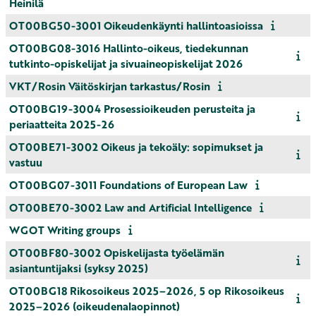
Heinilä
OT00BG50-3001 Oikeudenkäynti hallintoasioissa
OT00BG08-3016 Hallinto-oikeus, tiedekunnan
tutkinto-opiskelijat ja sivuaineopiskelijat 2026
VKT/Rosin Väitöskirjan tarkastus/Rosin
OT00BG19-3004 Prosessioikeuden perusteita ja
periaatteita 2025-26
OT00BE71-3002 Oikeus ja tekoäly: sopimukset ja
vastuu
OT00BG07-3011 Foundations of European Law
OT00BE70-3002 Law and Artificial Intelligence
WGOT Writing groups
OT00BF80-3002 Opiskelijasta työelämän
asiantuntijaksi (syksy 2025)
OT00BG18 Rikosoikeus 2025–2026, 5 op Rikosoikeus
2025–2026 (oikeudenalaopinnot)