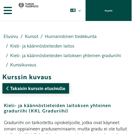
Siirry pääsisältöön
Sivupaneeli
Kirjaudu
Etusivu
Kurssit
Humanistinen tiedekunta
Kieli- ja käännöstieteiden laitos
Kieli- ja käännöstieteiden laitoksen yhteinen graduriihi
Kurssikuvaus
Kurssin kuvaus
Takaisin kurssin etusivulle
Kieli- ja käännöstieteiden laitoksen yhteinen
graduriihi (KKL Graduriihi)
Graduriihi on tarkoitettu opiskelijoille, jotka ovat käyneet
oman oppiaineen graduseminaarin, mutta gradu ei ole tullut