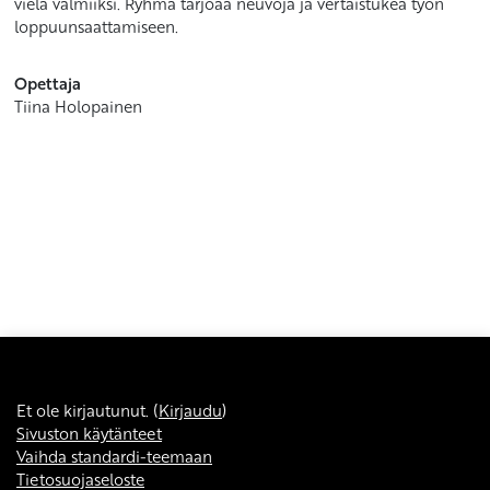
vielä valmiiksi. Ryhmä tarjoaa neuvoja ja vertaistukea työn
loppuunsaattamiseen.
Opettaja
Tiina Holopainen
Et ole kirjautunut. (
Kirjaudu
)
Sivuston käytänteet
Vaihda standardi-teemaan
Tietosuojaseloste