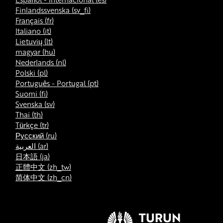
Finlandssvenska ‎(sv_fi)‎
Français ‎(fr)‎
Italiano ‎(it)‎
Lietuvių ‎(lt)‎
magyar ‎(hu)‎
Nederlands ‎(nl)‎
Polski ‎(pl)‎
Português - Portugal ‎(pt)‎
Suomi ‎(fi)‎
Svenska ‎(sv)‎
Thai ‎(th)‎
Türkçe ‎(tr)‎
Русский ‎(ru)‎
العربية ‎(ar)‎
日本語 ‎(ja)‎
正體中文 ‎(zh_tw)‎
简体中文 ‎(zh_cn)‎