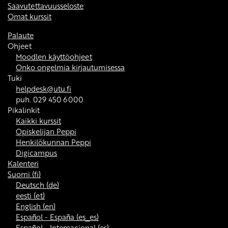
Saavutettavuusseloste
Omat kurssit
Palaute
Ohjeet
Moodlen käyttöohjeet
Onko ongelmia kirjautumisessa
Tuki
helpdesk@utu.fi
puh. 029 450 6000
Pikalinkit
Kaikki kurssit
Opiskelijan Peppi
Henkilökunnan Peppi
Digicampus
Kalenteri
Suomi ‎(fi)‎
Deutsch ‎(de)‎
eesti ‎(et)‎
English ‎(en)‎
Español - España ‎(es_es)‎
Español - Internacional ‎(es)‎