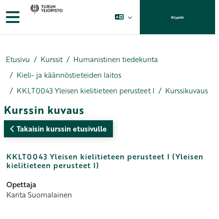
Siirry pääsisältöön
Sivupaneeli
Kirjaudu
Etusivu
Kurssit
Humanistinen tiedekunta
Kieli- ja käännöstieteiden laitos
KKLT0043 Yleisen kielitieteen perusteet I
Kurssikuvaus
Kurssin kuvaus
Takaisin kurssin etusivulle
KKLT0043 Yleisen kielitieteen perusteet I (Yleisen
kielitieteen perusteet I)
Opettaja
Karita Suomalainen