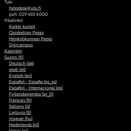
Tuki
helpdesk@utu.fi
puh. 029 450 6000
Pikalinkit
Kaikki kurssit
Opiskelijan Peppi
Henkilökunnan Peppi
Digicampus
Kalenteri
Suomi ‎(fi)‎
Deutsch ‎(de)‎
eesti ‎(et)‎
English ‎(en)‎
Español - España ‎(es_es)‎
Español - Internacional ‎(es)‎
Finlandssvenska ‎(sv_fi)‎
Français ‎(fr)‎
Italiano ‎(it)‎
Lietuvių ‎(lt)‎
magyar ‎(hu)‎
Nederlands ‎(nl)‎
Polski ‎(pl)‎