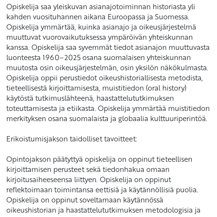
Opiskelija saa yleiskuvan asianajotoiminnan historiasta yli
kahden vuosituhannen aikana Euroopassa ja Suomessa.
Opiskelija ymmärtää, kuinka asianajo ja oikeusjärjestelmä
muuttuvat vuorovaikutuksessa ympäröivän yhteiskunnan
kanssa. Opiskelija saa syvemmät tiedot asianajon muuttuvasta
luonteesta 1960–2025 osana suomalaisen yhteiskunnan
muutosta osin oikeusjärjestelmän, osin yksilön näkökulmasta.
Opiskelija oppii perustiedot oikeushistoriallisesta metodista,
tieteellisestä kirjoittamisesta, muistitiedon (oral history)
käytöstä tutkimuslähteenä, haastattelututkimuksen
toteuttamisesta ja etiikasta. Opiskelija ymmärtää muistitiedon
merkityksen osana suomalaista ja globaalia kulttuuriperintöä.
Erikoistumisjakson taidolliset tavoitteet:
Opintojakson päätyttyä opiskelija on oppinut tieteellisen
kirjoittamisen perusteet sekä tiedonhakua omaan
kirjoitusaiheeseensa liittyen. Opiskelija on oppinut
reflektoimaan toimintansa eettisiä ja käytännöllisiä puolia.
Opiskelija on oppinut soveltamaan käytännössä
oikeushistorian ja haastattelututkimuksen metodologisia ja