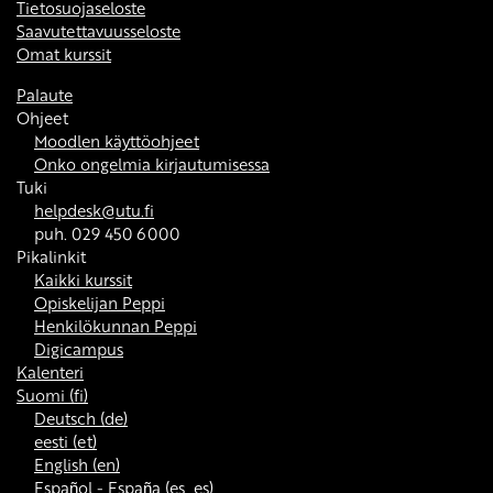
Tietosuojaseloste
Saavutettavuusseloste
Omat kurssit
Palaute
Ohjeet
Moodlen käyttöohjeet
Onko ongelmia kirjautumisessa
Tuki
helpdesk@utu.fi
puh. 029 450 6000
Pikalinkit
Kaikki kurssit
Opiskelijan Peppi
Henkilökunnan Peppi
Digicampus
Kalenteri
Suomi ‎(fi)‎
Deutsch ‎(de)‎
eesti ‎(et)‎
English ‎(en)‎
Español - España ‎(es_es)‎