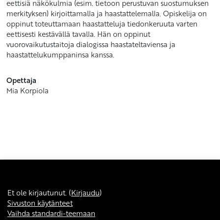
eettisiä näkökulmia (esim. tietoon perustuvan suostumuksen
merkityksen) kirjoittamalla ja haastattelemalla. Opiskelija on
oppinut toteuttamaan haastatteluja tiedonkeruuta varten
eettisesti kestävällä tavalla. Hän on oppinut
vuorovaikutustaitoja dialogissa haastateltaviensa ja
haastattelukumppaninsa kanssa.
Opettaja
Mia Korpiola
Et ole kirjautunut. (
Kirjaudu
)
Sivuston käytänteet
Vaihda standardi-teemaan