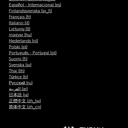
Español - Internacional ‎(es)‎
Finlandssvenska ‎(sv_fi)‎
Français ‎(fr)‎
Italiano ‎(it)‎
Lietuvių ‎(lt)‎
magyar ‎(hu)‎
Nederlands ‎(nl)‎
Polski ‎(pl)‎
Português - Portugal ‎(pt)‎
Suomi ‎(fi)‎
Svenska ‎(sv)‎
Thai ‎(th)‎
Türkçe ‎(tr)‎
Русский ‎(ru)‎
العربية ‎(ar)‎
日本語 ‎(ja)‎
正體中文 ‎(zh_tw)‎
简体中文 ‎(zh_cn)‎