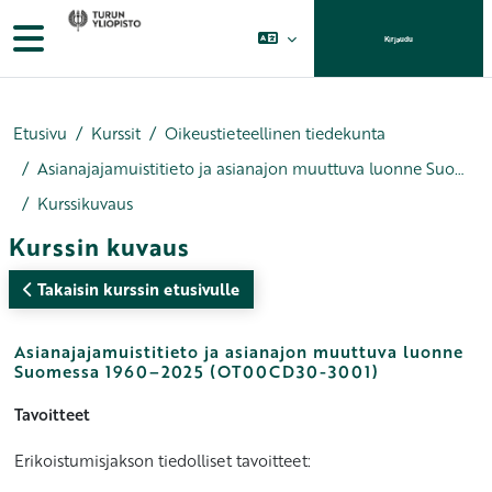
Siirry pääsisältöön
Sivupaneeli
Kirjaudu
Etusivu
Kurssit
Oikeustieteellinen tiedekunta
Asianajajamuistitieto ja asianajon muuttuva luonne Suomessa 1960–2025
Kurssikuvaus
Kurssin kuvaus
Takaisin kurssin etusivulle
Asianajajamuistitieto ja asianajon muuttuva luonne
Suomessa 1960–2025 (OT00CD30-3001)
Tavoitteet
Erikoistumisjakson tiedolliset tavoitteet: