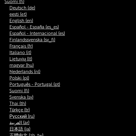
Suomi ‎(fi)‎
Deutsch ‎(de)‎
eesti ‎(et)‎
English ‎(en)‎
Español - España ‎(es_es)‎
Español - Internacional ‎(es)‎
Finlandssvenska ‎(sv_fi)‎
Français ‎(fr)‎
Italiano ‎(it)‎
Lietuvių ‎(lt)‎
magyar ‎(hu)‎
Nederlands ‎(nl)‎
Polski ‎(pl)‎
Português - Portugal ‎(pt)‎
Suomi ‎(fi)‎
Svenska ‎(sv)‎
Thai ‎(th)‎
Türkçe ‎(tr)‎
Русский ‎(ru)‎
العربية ‎(ar)‎
日本語 ‎(ja)‎
正體中文 ‎(zh_tw)‎