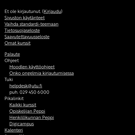
Et ole kirjautunut. (
Kirjaudu
)
Sivuston käytänteet
Vaihda standardi-teemaan
Tietosuojaseloste
Saavutettavuusseloste
Omat kurssit
Palaute
Ohjeet
Moodlen käyttöohjeet
Onko ongelmia kirjautumisessa
Tuki
helpdesk@utu.fi
puh. 029 450 6000
Pikalinkit
Kaikki kurssit
Opiskelijan Peppi
Henkilökunnan Peppi
Digicampus
Kalenteri