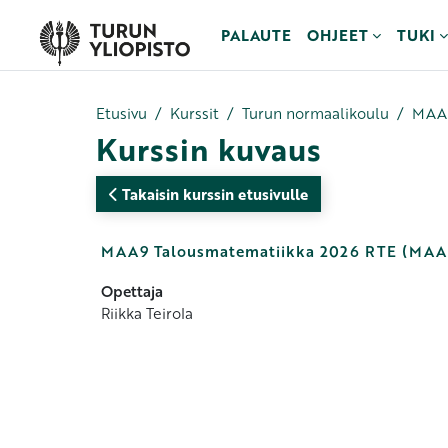
Siirry pääsisältöön
PALAUTE
OHJEET
TUKI
Etusivu
Kurssit
Turun normaalikoulu
MAA9
Kurssin kuvaus
Takaisin kurssin etusivulle
MAA9 Talousmatematiikka 2026 RTE (MAA
Opettaja
Riikka Teirola