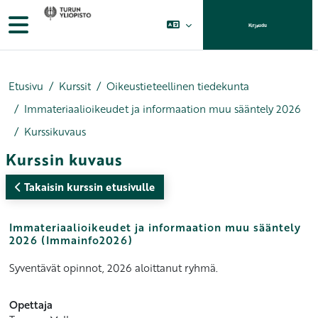
Siirry pääsisältöön
Sivupaneeli
Kirjaudu
Etusivu
Kurssit
Oikeustieteellinen tiedekunta
Immateriaalioikeudet ja informaation muu sääntely 2026
Kurssikuvaus
Kurssin kuvaus
Takaisin kurssin etusivulle
Immateriaalioikeudet ja informaation muu sääntely
2026 (Immainfo2026)
Syventävät opinnot, 2026 aloittanut ryhmä.
Opettaja