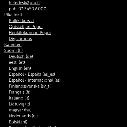
helpdesk@utu.fi
puh. 029 450 6000
Pikalinkit
Kaikki kurssit
Opiskelijan Peppi
Henkilökunnan Peppi
Digicampus
Kalenteri
Suomi ‎(fi)‎
Deutsch ‎(de)‎
eesti ‎(et)‎
English ‎(en)‎
Español - España ‎(es_es)‎
Español - Internacional ‎(es)‎
Finlandssvenska ‎(sv_fi)‎
Français ‎(fr)‎
Italiano ‎(it)‎
Lietuvių ‎(lt)‎
magyar ‎(hu)‎
Nederlands ‎(nl)‎
Polski ‎(pl)‎