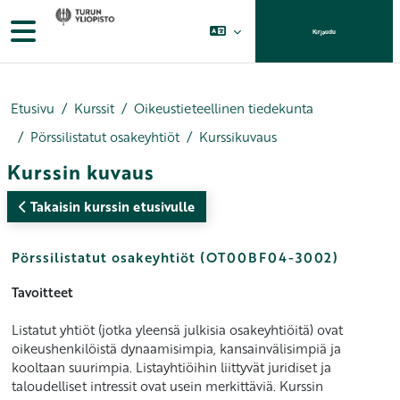
Siirry pääsisältöön
Sivupaneeli
Kirjaudu
Etusivu
Kurssit
Oikeustieteellinen tiedekunta
Pörssilistatut osakeyhtiöt
Kurssikuvaus
Kurssin kuvaus
Takaisin kurssin etusivulle
Pörssilistatut osakeyhtiöt (OT00BF04-3002)
Tavoitteet
Listatut yhtiöt (jotka yleensä julkisia osakeyhtiöitä) ovat
oikeushenkilöistä dynaamisimpia, kansainvälisimpiä ja
kooltaan suurimpia. Listayhtiöihin liittyvät juridiset ja
taloudelliset intressit ovat usein merkittäviä. Kurssin