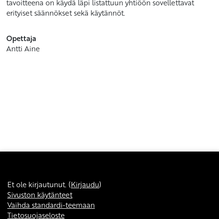
tavoitteena on käydä läpi listattuun yhtiöön sovellettavat
erityiset säännökset sekä käytännöt.
Opettaja
Antti Aine
Et ole kirjautunut. (
Kirjaudu
)
Sivuston käytänteet
Vaihda standardi-teemaan
Tietosuojaseloste