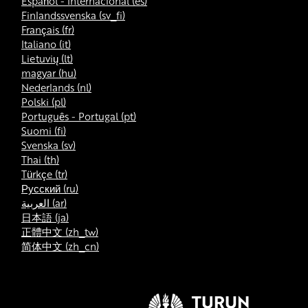
Español - Internacional ‎(es)‎
Finlandssvenska ‎(sv_fi)‎
Français ‎(fr)‎
Italiano ‎(it)‎
Lietuvių ‎(lt)‎
magyar ‎(hu)‎
Nederlands ‎(nl)‎
Polski ‎(pl)‎
Português - Portugal ‎(pt)‎
Suomi ‎(fi)‎
Svenska ‎(sv)‎
Thai ‎(th)‎
Türkçe ‎(tr)‎
Русский ‎(ru)‎
العربية ‎(ar)‎
日本語 ‎(ja)‎
正體中文 ‎(zh_tw)‎
简体中文 ‎(zh_cn)‎