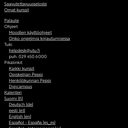
Saavutettavuusseloste
Omat kurssit
Palaute
Ohjeet
Moodlen käyttöohjeet
Onko ongelmia kirjautumisessa
Tuki
helpdesk@utu.fi
puh. 029 450 6000
Pikalinkit
Kaikki kurssit
Opiskelijan Peppi
Henkilökunnan Peppi
Digicampus
Kalenteri
Suomi ‎(fi)‎
Deutsch ‎(de)‎
eesti ‎(et)‎
English ‎(en)‎
Español - España ‎(es_es)‎