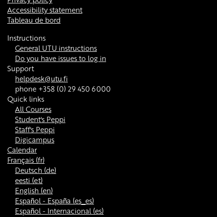
Accessibility statement
Tableau de bord
Instructions
General UTU instructions
Do you have issues to log in
Support
helpdesk@utu.fi
phone +358 (0) 29 450 6000
Quick links
All Courses
Student's Peppi
Staff's Peppi
Digicampus
Calendar
Français ‎(fr)‎
Deutsch ‎(de)‎
eesti ‎(et)‎
English ‎(en)‎
Español - España ‎(es_es)‎
Español - Internacional ‎(es)‎