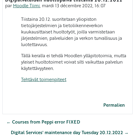
Nombre de réponses : 0
par
Moodle Tiimi
,
mardi 13 décembre 2022, 16:07
Tiistaina 20.12. suoritetaan yliopiston
tietojärjestelmien ja tietoliikenneverkon
kuukausittaiset huoltotyöt, joilla varmistetaan
järjestelmien, palveluiden ja verkon turvallisuus ja
luotettavuus.
Tällä keralla ei tehdä Moodlen ylläpitotoimia, mutta
yleiset huoltotoimet voivat silti vaikuttaa palvelun
käytettävyyteen.
Tehtävät toimenpiteet
Permalien
← Courses from Peppi error FIXED
Digital Services' maintenance day Tuesday 20.12.2022 →