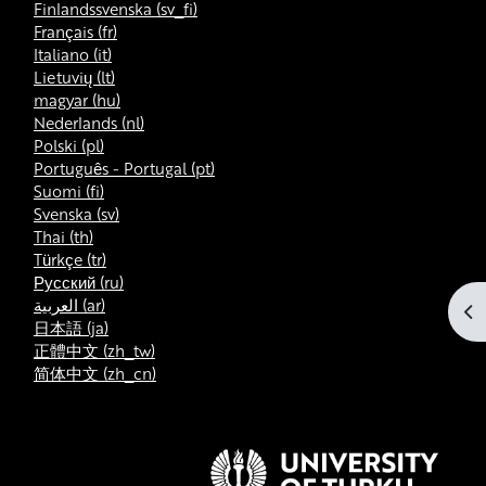
Finlandssvenska ‎(sv_fi)‎
Français ‎(fr)‎
Italiano ‎(it)‎
Lietuvių ‎(lt)‎
magyar ‎(hu)‎
Nederlands ‎(nl)‎
Polski ‎(pl)‎
Português - Portugal ‎(pt)‎
Suomi ‎(fi)‎
Svenska ‎(sv)‎
Thai ‎(th)‎
Türkçe ‎(tr)‎
Русский ‎(ru)‎
العربية ‎(ar)‎
Ouv
日本語 ‎(ja)‎
正體中文 ‎(zh_tw)‎
简体中文 ‎(zh_cn)‎