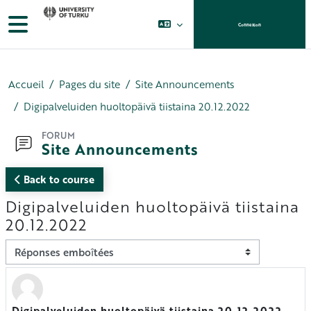
Passer au contenu principal
Panneau latéral
Connexion
Accueil
Pages du site
Site Announcements
Digipalveluiden huoltopäivä tiistaina 20.12.2022
FORUM
Site Announcements
Back to course
Digipalveluiden huoltopäivä tiistaina
20.12.2022
Type d’affichage
Digipalveluiden huoltopäivä tiistaina 20.12.2022