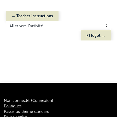
← Teacher Instructions
Aller vers l’activité
FI logot →
Non connecté. (
Connexion
)
Politiques
Passer au thème standard
Privacy policy