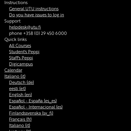
Instructions
General UTU instructions
Do you have issues to log in
Support
helpdesk@utu.fi
phone +358 (0) 29 450 6000
Quick links
All Courses
Student's Peppi
Staff's Peppi
Digicampus
Calendar
Italiano ‎(it)‎
Deutsch ‎(de)‎
eesti ‎(et)‎
English ‎(en)‎
Español - España ‎(es_es)‎
Español - Internacional ‎(es)‎
Finlandssvenska ‎(sv_fi)‎
Français ‎(fr)‎
Italiano ‎(it)‎