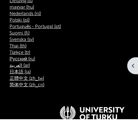
Lietuvių ‎(lt)‎
magyar ‎(hu)‎
Nederlands ‎(nl)‎
Polski ‎(pl)‎
Português - Portugal ‎(pt)‎
Suomi ‎(fi)‎
Svenska ‎(sv)‎
Thai ‎(th)‎
Türkçe ‎(tr)‎
Русский ‎(ru)‎
العربية ‎(ar)‎
Apr
日本語 ‎(ja)‎
正體中文 ‎(zh_tw)‎
简体中文 ‎(zh_cn)‎