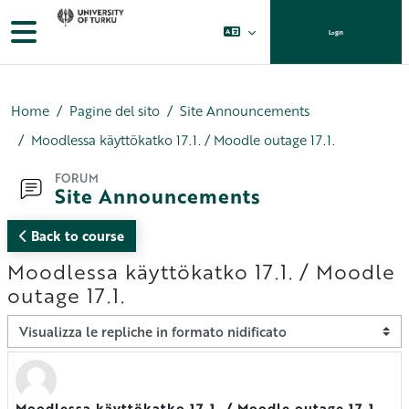
Vai al contenuto principale
Pannello laterale
Login
Home
Pagine del sito
Site Announcements
Moodlessa käyttökatko 17.1. / Moodle outage 17.1.
FORUM
Site Announcements
Back to course
Moodlessa käyttökatko 17.1. / Moodle
outage 17.1.
Modalità visualizzazione
Moodlessa käyttökatko 17.1. / Moodle outage 17.1.