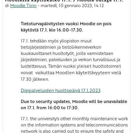
Numero di risposte: 0
di
Moodle Tiimi
-
martedì, 10 gennaio 2023, 14:12
Tietoturvapäivitysten vuoksi Moodle on pois
käytöstä 17.1. klo 16.00-17.30.
17.1. tehdään myös yliopiston muut
tietojärjestelmien ja tietoliikenneverkon
kuukausittaiset huoltotyöt, joilla varmistetaan
järjestelmien, palveluiden ja verkon turvallisuus ja
luotettavuus. Tämän vuoksi
yleiset huoltotoimet
voivat vaikuttaa Moodlen käytettävyyteen vielä
17.30 jälkeen.
Digipalveluiden huoltopäivä 17.1.2023
Due to security updates, Moodle will be unavailable
on 17.1. from 16:00 to 17:30.
17.1. the university's other monthly maintenance work
on the information systems and telecommunications
network is also carried out to ensure the safety and