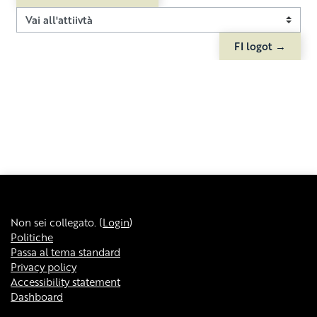
Vai all'attiivtà
FI logot →
Non sei collegato. (
Login
)
Politiche
Passa al tema standard
Privacy policy
Accessibility statement
Dashboard