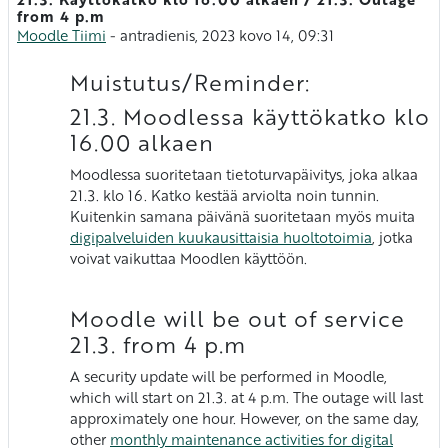
Atsakymų skaičius: 0
from 4 p.m
Moodle Tiimi
-
antradienis, 2023 kovo 14, 09:31
Muistutus/Reminder:
21.3. Moodlessa käyttökatko klo
16.00 alkaen
Moodlessa suoritetaan tietoturvapäivitys, joka alkaa
21.3. klo 16. Katko kestää arviolta noin tunnin.
Kuitenkin samana päivänä suoritetaan myös muita
digipalveluiden kuukausittaisia huoltotoimia
, jotka
voivat vaikuttaa Moodlen käyttöön.
Moodle will be out of service
21.3. from 4 p.m
A security update will be performed in Moodle,
which will start on 21.3. at 4 p.m. The outage will last
approximately one hour. However, on the same day,
other
monthly maintenance activities for digital