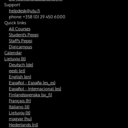
Support
helpdesk@utu.fi
phone +358 (0) 29 450 6000
Quick links
All Courses
Student's Peppi
Staff's Peppi
Digicampus
Calendar
Lietuvių ‎(lt)‎
Deutsch ‎(de)‎
eesti ‎(et)‎
English ‎(en)‎
Español - España ‎(es_es)‎
Español - Internacional ‎(es)‎
Finlandssvenska ‎(sv_fi)‎
Français ‎(fr)‎
Italiano ‎(it)‎
Lietuvių ‎(lt)‎
magyar ‎(hu)‎
Nederlands ‎(nl)‎