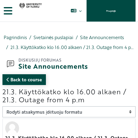
Pereiti į pagrindinį turinį
Šoninis skydelis
Prisijungti
Pagrindinis
Svetainės puslapiai
Site Announcements
21.3. Käyttökatko klo 16.00 alkaen / 21.3. Outage from 4 p.m
DISKUSIJŲ FORUMAS
Site Announcements
Back to course
21.3. Käyttökatko klo 16.00 alkaen /
21.3. Outage from 4 p.m
Rodymo režimas
21.3. Käyttökatko klo 16.00 alkaen / 21.3. Outage