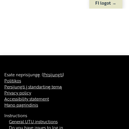
FI logot →
Esate neprisijungę. (
Prisijungti
)
Politikos
Persijungti į standartinę temą
Privacy policy
Accessibility statement
Mano pagrindinis
Instructions
General UTU instructions
Do you have issues to log in