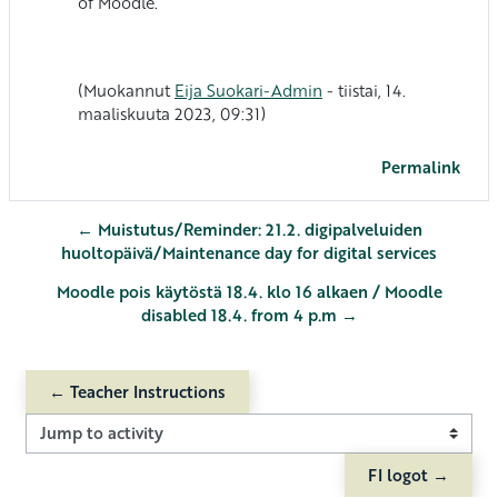
of Moodle.
(Muokannut
Eija Suokari-Admin
- tiistai, 14.
maaliskuuta 2023, 09:31)
Permalink
← Muistutus/Reminder: 21.2. digipalveluiden
huoltopäivä/Maintenance day for digital services
Moodle pois käytöstä 18.4. klo 16 alkaen / Moodle
disabled 18.4. from 4 p.m →
← Teacher Instructions
Jump to activity
FI logot →