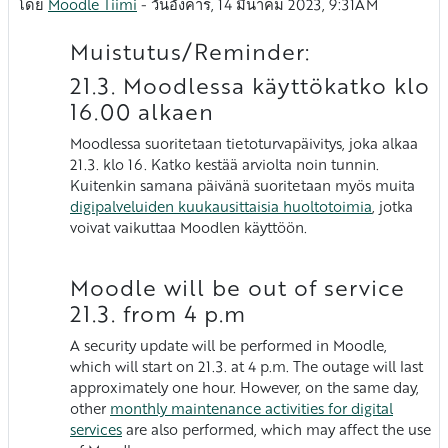
โดย
Moodle Tiimi
-
วันอังคาร, 14 มีนาคม 2023, 9:31AM
Muistutus/Reminder:
21.3. Moodlessa käyttökatko klo
16.00 alkaen
Moodlessa suoritetaan tietoturvapäivitys, joka alkaa
21.3. klo 16. Katko kestää arviolta noin tunnin.
Kuitenkin samana päivänä suoritetaan myös muita
digipalveluiden kuukausittaisia huoltotoimia
, jotka
voivat vaikuttaa Moodlen käyttöön.
Moodle will be out of service
21.3. from 4 p.m
A security update will be performed in Moodle,
which will start on 21.3. at 4 p.m. The outage will last
approximately one hour. However, on the same day,
other
monthly maintenance activities for digital
services
are also performed, which may affect the use