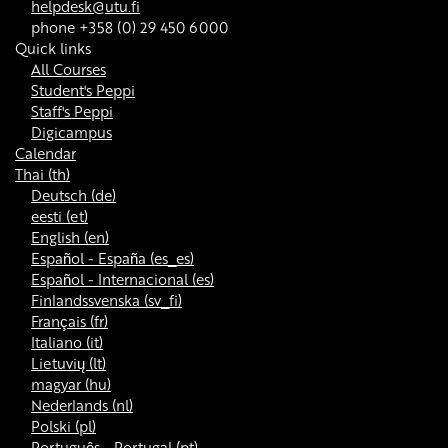
helpdesk@utu.fi
phone +358 (0) 29 450 6000
Quick links
All Courses
Student's Peppi
Staff's Peppi
Digicampus
Calendar
Thai ‎(th)‎
Deutsch ‎(de)‎
eesti ‎(et)‎
English ‎(en)‎
Español - España ‎(es_es)‎
Español - Internacional ‎(es)‎
Finlandssvenska ‎(sv_fi)‎
Français ‎(fr)‎
Italiano ‎(it)‎
Lietuvių ‎(lt)‎
magyar ‎(hu)‎
Nederlands ‎(nl)‎
Polski ‎(pl)‎
Português - Portugal ‎(pt)‎