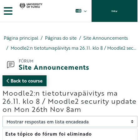
Ir para o conteúdo principal
Painel lateral
Entrar
Página principal
Páginas do site
Site Announcements
Moodle2:n tietoturvapäivitys ma 26.11. klo 8 / Moodle2 security update on Mon 26th Nov 8am
FÓRUM
Site Announcements
Back to course
Moodle2:n tietoturvapäivitys ma
26.11. klo 8 / Moodle2 security update
on Mon 26th Nov 8am
Modo de visualização
Este tópico do fórum foi eliminado
Número de respostas: 0