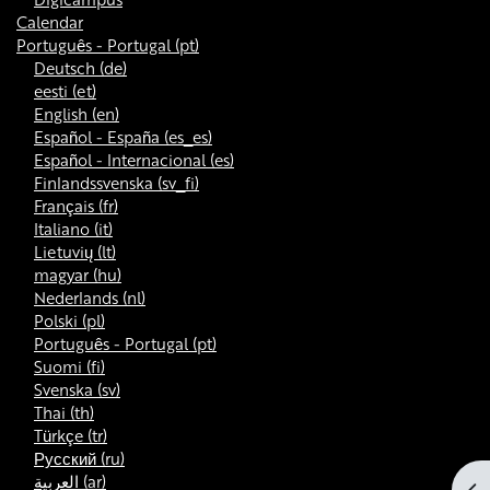
Calendar
Português - Portugal ‎(pt)‎
Deutsch ‎(de)‎
eesti ‎(et)‎
English ‎(en)‎
Español - España ‎(es_es)‎
Español - Internacional ‎(es)‎
Finlandssvenska ‎(sv_fi)‎
Français ‎(fr)‎
Italiano ‎(it)‎
Lietuvių ‎(lt)‎
magyar ‎(hu)‎
Nederlands ‎(nl)‎
Polski ‎(pl)‎
Português - Portugal ‎(pt)‎
Suomi ‎(fi)‎
Svenska ‎(sv)‎
Thai ‎(th)‎
Türkçe ‎(tr)‎
Русский ‎(ru)‎
العربية ‎(ar)‎
Abr