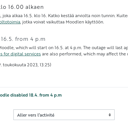
klo 16.00 alkaen
 joka alkaa 16.5. klo 16. Katko kestää arviolta noin tunnin. Ku
oltotoimia
, jotka voivat vaikuttaa Moodlen käyttöön.
 16.5. from 4 p.m
oodle, which will start on 16.5. at 4 p.m. The outage will last
 for digital services
are also performed, which may affect the
, 9. toukokuuta 2023, 13:25)
oodle disabled 18.4. from 4 p.m
Aller vers l’activité