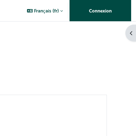
Français ‎(fr)‎
Connexion
Ouv