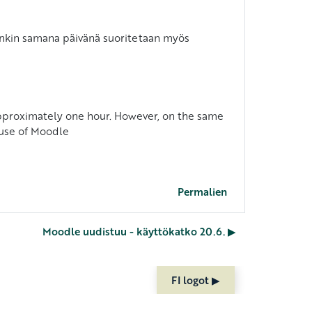
itenkin samana päivänä suoritetaan myös
 approximately one hour. However, on the same
 use of Moodle
Permalien
Moodle uudistuu - käyttökatko 20.6. ▶︎
FI logot ▶︎