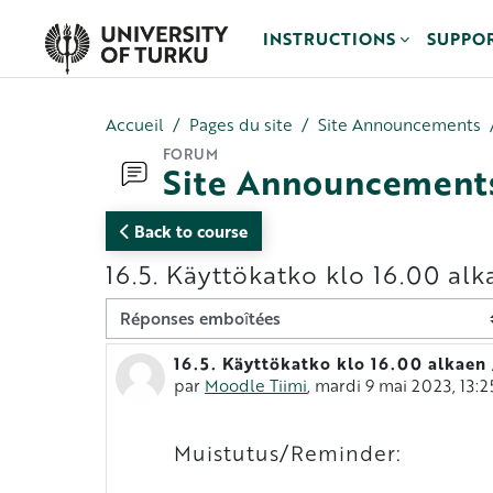
Passer au contenu principal
INSTRUCTIONS
SUPPO
Accueil
Pages du site
Site Announcements
FORUM
Site Announcement
Back to course
16.5. Käyttökatko klo 16.00 alk
Type d’affichage
16.5. Käyttökatko klo 16.00 alkaen
Nombre de réponses : 0
par
Moodle Tiimi
,
mardi 9 mai 2023, 13:2
Muistutus/Reminder: