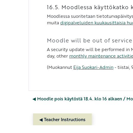
16.5. Moodlessa käyttökatko 
Moodlessa suoritetaan tietoturvapäivitys,
muita
digipalveluiden kuukausittaisia hu
Moodle will be out of service
A security update will be performed in M
day, other
monthly maintenance activities
(Muokannut
Eija Suokari-Admin
- tiistai
◀︎ Moodle pois käytöstä 18.4. klo 16 alkaen / M
◀︎ Teacher Instructions