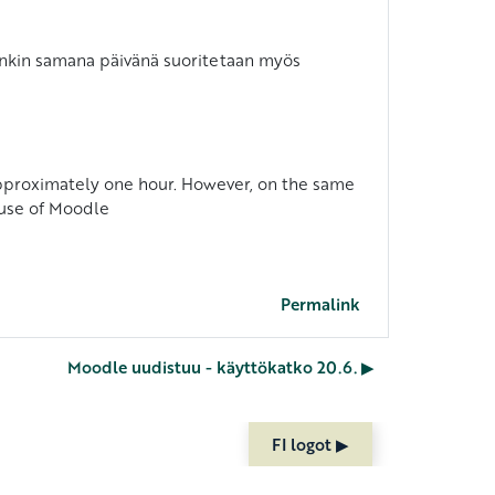
itenkin samana päivänä suoritetaan myös
 approximately one hour. However, on the same
 use of Moodle
Permalink
Moodle uudistuu - käyttökatko 20.6. ▶︎
FI logot ▶︎