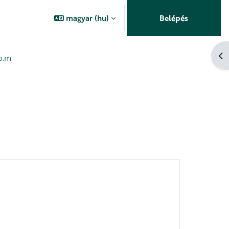
magyar ‎(hu)‎
Belépés
Bl
 p.m