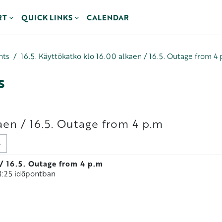
RT
QUICK LINKS
CALENDAR
nts
16.5. Käyttökatko klo 16.00 alkaen / 16.5. Outage from 4
s
aen / 16.5. Outage from 4 p.m
 / 16.5. Outage from 4 p.m
3:25
időpontban