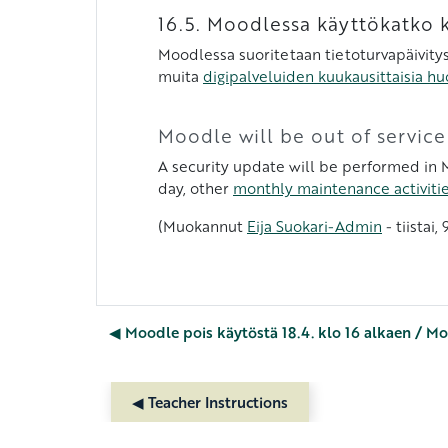
16.5. Moodlessa käyttökatko 
Moodlessa suoritetaan tietoturvapäivitys,
muita
digipalveluiden kuukausittaisia hu
Moodle will be out of service
A security update will be performed in M
day, other
monthly maintenance activities
(Muokannut
Eija Suokari-Admin
- tiistai
◀︎ Moodle pois käytöstä 18.4. klo 16 alkaen / M
◀︎ Teacher Instructions