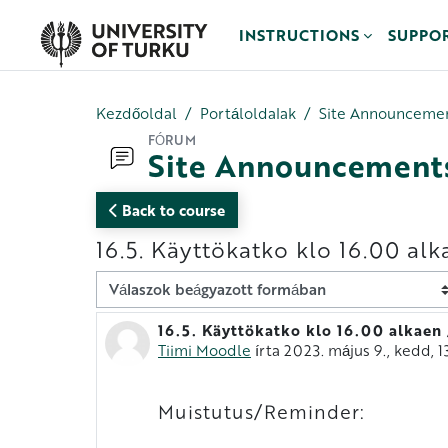
Tovább a fő tartalomhoz
INSTRUCTIONS
SUPPO
Kezdőoldal
Portáloldalak
Site Announceme
FÓRUM
Site Announcement
Back to course
16.5. Käyttökatko klo 16.00 alk
Megjelenítési mód
16.5. Käyttökatko klo 16.00 alkaen
Válaszok szám: 0
Tiimi Moodle
írta
2023. május 9., kedd, 1
Muistutus/Reminder: