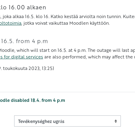
klo 16.00 alkaen
 joka alkaa 16.5. klo 16. Katko kestää arviolta noin tunnin. Ku
oltotoimia
, jotka voivat vaikuttaa Moodlen käyttöön.
 16.5. from 4 p.m
oodle, which will start on 16.5. at 4 p.m. The outage will last
 for digital services
are also performed, which may affect the
, 9. toukokuuta 2023, 13:25)
oodle disabled 18.4. from 4 p.m
Tevékenységhez ugrás