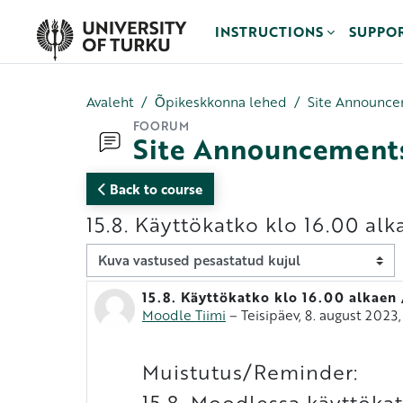
Jäta vahele peasisuni
INSTRUCTIONS
SUPPO
Avaleht
Õpikeskkonna lehed
Site Announc
FOORUM
Site Announcement
Back to course
15.8. Käyttökatko klo 16.00 alk
Kuvamisrežiim
15.8. Käyttökatko klo 16.00 alkaen 
Vastuste arv 0
Moodle Tiimi
–
Teisipäev, 8. august 2023
Muistutus/Reminder:
15.8. Moodlessa käyttöka