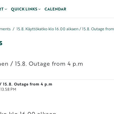
RT
QUICK LINKS
CALENDAR
ements
15.8. Käyttökatko klo 16.00 alkaen / 15.8. Outage fro
s
aen / 15.8. Outage from 4 p.m
/ 15.8. Outage from 4 p.m
, 13.58 PM
tko klo 16.00 alkaen