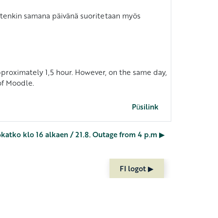
 Kuitenkin samana päivänä suoritetaan myös
approximately 1,5 hour. However, on the same day,
of Moodle.
Püsilink
ökatko klo 16 alkaen / 21.8. Outage from 4 p.m ▶︎
FI logot ▶︎