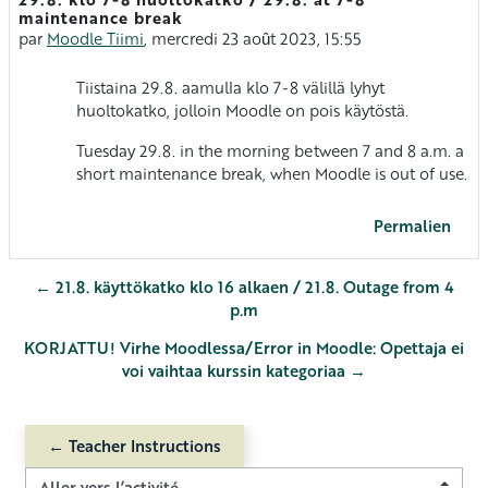
Nombre de réponses : 0
maintenance break
par
Moodle Tiimi
,
mercredi 23 août 2023, 15:55
Tiistaina 29.8. aamulla klo 7-8 välillä lyhyt
huoltokatko, jolloin Moodle on pois käytöstä.
Tuesday 29.8. in the morning between 7 and 8 a.m. a
short maintenance break, when Moodle is out of use.
Permalien
← 21.8. käyttökatko klo 16 alkaen / 21.8. Outage from 4
p.m
KORJATTU! Virhe Moodlessa/Error in Moodle: Opettaja ei
voi vaihtaa kurssin kategoriaa →
← Teacher Instructions