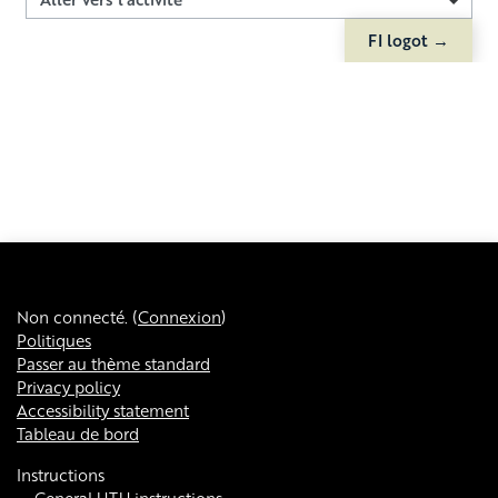
Aller vers l’activité
FI logot →
Non connecté. (
Connexion
)
Politiques
Passer au thème standard
Privacy policy
Accessibility statement
Tableau de bord
Instructions