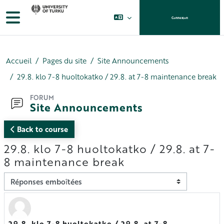
Passer au contenu principal
Panneau latéral
Connexion
Accueil
Pages du site
Site Announcements
29.8. klo 7-8 huoltokatko / 29.8. at 7-8 maintenance break
FORUM
Site Announcements
Back to course
29.8. klo 7-8 huoltokatko / 29.8. at 7-
8 maintenance break
Type d’affichage
29.8. klo 7-8 huoltokatko / 29.8. at 7-8