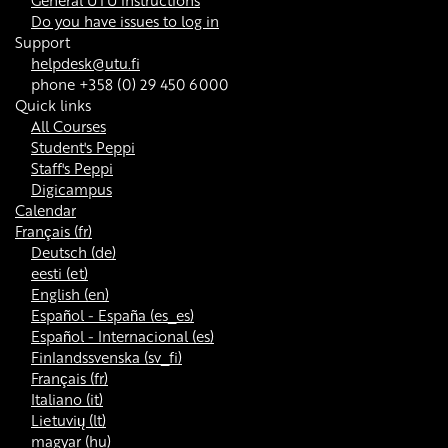
General UTU instructions
Do you have issues to log in
Support
helpdesk@utu.fi
phone +358 (0) 29 450 6000
Quick links
All Courses
Student's Peppi
Staff's Peppi
Digicampus
Calendar
Français ‎(fr)‎
Deutsch ‎(de)‎
eesti ‎(et)‎
English ‎(en)‎
Español - España ‎(es_es)‎
Español - Internacional ‎(es)‎
Finlandssvenska ‎(sv_fi)‎
Français ‎(fr)‎
Italiano ‎(it)‎
Lietuvių ‎(lt)‎
magyar ‎(hu)‎