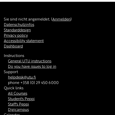
Sie sind nicht angemeldet. (
Anmelden
)
Datenschutzinfos
Standarddesign
Privacy policy
Accessibility statement
Dashboard
Instructions
General UTU instructions
Do you have issues to log in
Support
helpdesk@utu.fi
phone +358 (0) 29 450 6000
Quick links
All Courses
Student's Peppi
Staff's Peppi
Digicampus
Calendar