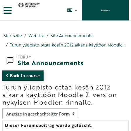
Zum Hauptinhalt
Website-Übersicht
Anmelden
Startseite
Website
Site Announcements
Turun yliopisto ottaa kesän 2012 aikana käyttöön Moodle 2. version nykyisen Moodlen rinnalle.
FORUM
Site Announcements
Back to course
Turun yliopisto ottaa kesän 2012
aikana käyttöön Moodle 2. version
nykyisen Moodlen rinnalle.
Anzeigemodus
Dieser Forumsbeitrag wurde gelöscht.
Anzahl Antworten: 0