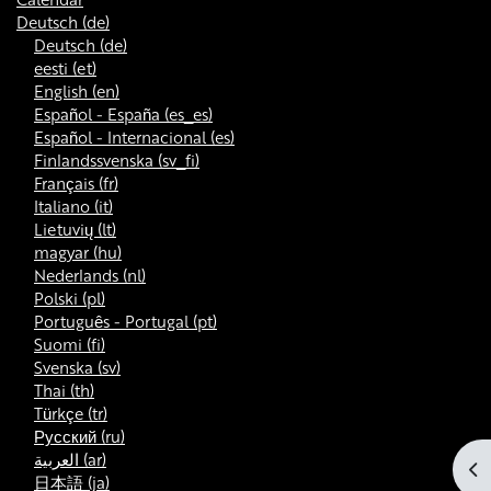
Deutsch ‎(de)‎
Deutsch ‎(de)‎
eesti ‎(et)‎
English ‎(en)‎
Español - España ‎(es_es)‎
Español - Internacional ‎(es)‎
Finlandssvenska ‎(sv_fi)‎
Français ‎(fr)‎
Italiano ‎(it)‎
Lietuvių ‎(lt)‎
magyar ‎(hu)‎
Nederlands ‎(nl)‎
Polski ‎(pl)‎
Português - Portugal ‎(pt)‎
Suomi ‎(fi)‎
Svenska ‎(sv)‎
Thai ‎(th)‎
Türkçe ‎(tr)‎
Русский ‎(ru)‎
العربية ‎(ar)‎
Blo
日本語 ‎(ja)‎