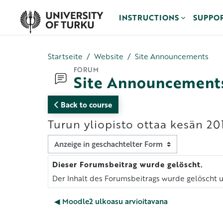
Zum Hauptinhalt
INSTRUCTIONS
SUPPO
Startseite
Website
Site Announcements
FORUM
Site Announcement
Back to course
Turun yliopisto ottaa kesän 20
Anzeigemodus
Dieser Forumsbeitrag wurde gelöscht.
Anzahl Antworten: 0
Der Inhalt des Forumsbeitrags wurde gelöscht u
◀︎ Moodle2 ulkoasu arvioitavana