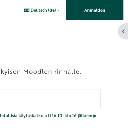
Deutsch ‎(de)‎
Anmelden
Bl
ykyisen Moodlen rinnalle.
ollisia käyttökatkoja ti 16.10. klo 16 jälkeen ▶︎