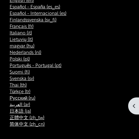
English ‎(en)‎
Español - España ‎(es_es)‎
Español - Internacional ‎(es)‎
Finlandssvenska ‎(sv_fi)‎
Français ‎(fr)‎
Italiano ‎(it)‎
Lietuvių ‎(lt)‎
magyar ‎(hu)‎
Nederlands ‎(nl)‎
Polski ‎(pl)‎
Português - Portugal ‎(pt)‎
Suomi ‎(fi)‎
Svenska ‎(sv)‎
Thai ‎(th)‎
Türkçe ‎(tr)‎
Русский ‎(ru)‎
العربية ‎(ar)‎
Op
日本語 ‎(ja)‎
正體中文 ‎(zh_tw)‎
简体中文 ‎(zh_cn)‎