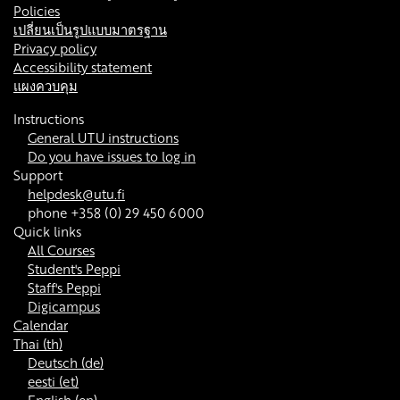
Policies
เปลี่ยนเป็นรูปแบบมาตรฐาน
Privacy policy
Accessibility statement
แผงควบคุม
Instructions
General UTU instructions
Do you have issues to log in
Support
helpdesk@utu.fi
phone +358 (0) 29 450 6000
Quick links
All Courses
Student's Peppi
Staff's Peppi
Digicampus
Calendar
Thai ‎(th)‎
Deutsch ‎(de)‎
eesti ‎(et)‎