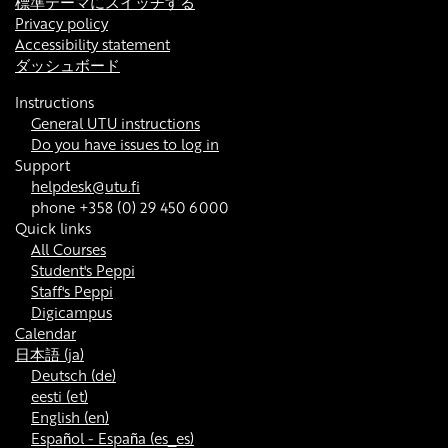
標準テーマにスイッチする
Privacy policy
Accessibility statement
ダッシュボード
Instructions
General UTU instructions
Do you have issues to log in
Support
helpdesk@utu.fi
phone +358 (0) 29 450 6000
Quick links
All Courses
Student's Peppi
Staff's Peppi
Digicampus
Calendar
日本語 ‎(ja)‎
Deutsch ‎(de)‎
eesti ‎(et)‎
English ‎(en)‎
Español - España ‎(es_es)‎