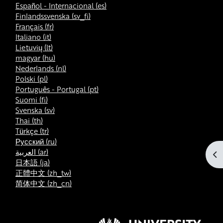
Español - Internacional ‎(es)‎
Finlandssvenska ‎(sv_fi)‎
Français ‎(fr)‎
Italiano ‎(it)‎
Lietuvių ‎(lt)‎
magyar ‎(hu)‎
Nederlands ‎(nl)‎
Polski ‎(pl)‎
Português - Portugal ‎(pt)‎
Suomi ‎(fi)‎
Svenska ‎(sv)‎
Thai ‎(th)‎
Türkçe ‎(tr)‎
Русский ‎(ru)‎
العربية ‎(ar)‎
ブ
日本語 ‎(ja)‎
正體中文 ‎(zh_tw)‎
简体中文 ‎(zh_cn)‎