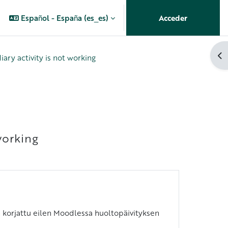
Español - España ‎(es_es)‎
Acceder
Ab
iary activity is not working
working
n korjattu eilen Moodlessa huoltopäivityksen