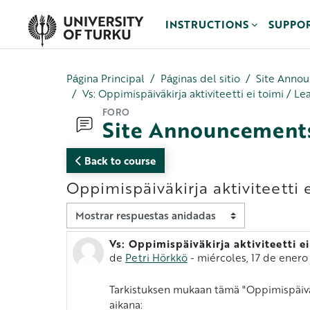
Salta al contenido principal
INSTRUCTIONS
SUPPO
Página Principal
Páginas del sitio
Site Anno
Vs: Oppimispäiväkirja aktiviteetti ei toimi / Le
FORO
Site Announcement
Back to course
Oppimispäiväkirja aktiviteetti e
Mostrar modo
Vs: Oppimispäiväkirja aktiviteetti ei
Número de respuestas: 0
de
Petri Hörkkö
-
miércoles, 17 de enero
Tarkistuksen mukaan tämä "Oppimispäiväki
aikana: