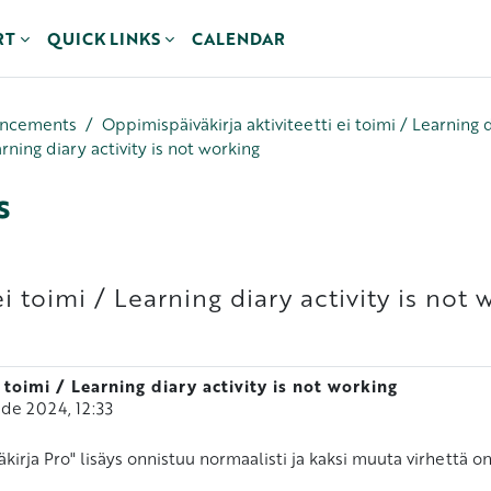
RT
QUICK LINKS
CALENDAR
uncements
Oppimispäiväkirja aktiviteetti ei toimi / Learning d
arning diary activity is not working
s
i toimi / Learning diary activity is not 
 toimi / Learning diary activity is not working
 de 2024, 12:33
rja Pro" lisäys onnistuu normaalisti ja kaksi muuta virhettä o