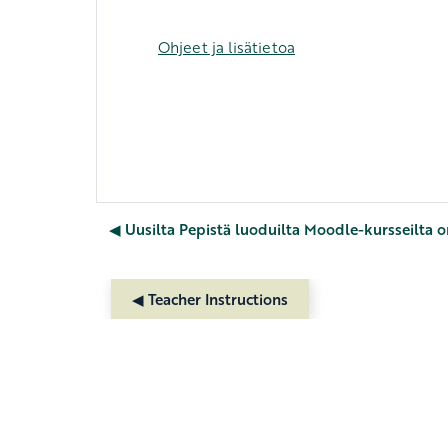
Ohjeet ja lisätietoa
◀︎ Uusilta Pepistä luoduilta Moodle-kursseilta o
◀︎ Teacher Instructions