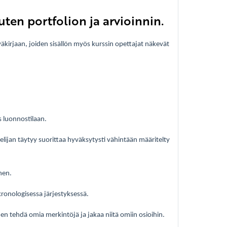
ten portfolion ja arvioinnin.
kirjaan, joiden sisällön myös kurssin opettajat näkevät
s luonnostilaan.
lijan täytyy suorittaa hyväksytysti vähintään määritelty
hen.
ronologisessa järjestyksessä.
den tehdä omia merkintöjä ja jakaa niitä omiin osioihin.