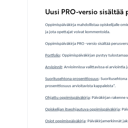
Uusi PRO-versio sisältää 
Oppimispäiväkirja mahdollistaa opiskelijalle om
ja jota opettajat voivat kommentoida.
Oppimispäiväkirja PRO -versio sisältää perusve
Portfolio
: Oppimispäiväkirjan pystyy tulostama
Arvioinnit
: Arvioinnissa valittavissa ei arviointi
Suoritusehtona prosenttiosuus
: Suoritusehtona
prosenttiosuus arvioitavista kappaleista”.
Ohjattu oppimispäiväkirja
: Päiväkirjan rakenne v
Opiskelijan itseohjautuva oppimispäiväkirja
: Pä
Osiot oppimispäiväkirja
:
Päiväkirjamerkinnät jaka