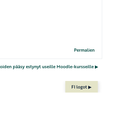
Permalien
joiden pääsy estynyt useille Moodle-kursseille ▶︎
FI logot ▶︎