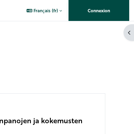
Français ‎(fr)‎
Connexion
Ouv
iinpanojen ja kokemusten