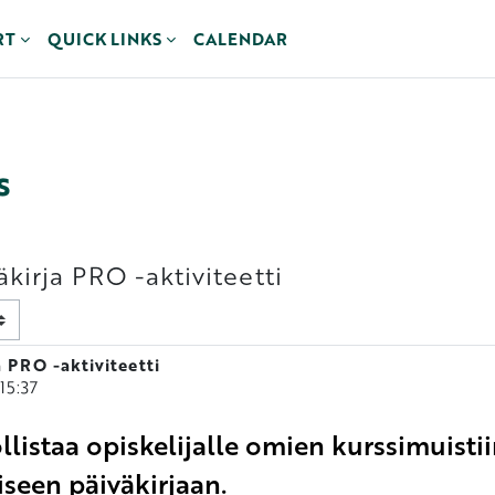
RT
QUICK LINKS
CALENDAR
s
irja PRO -aktiviteetti
 PRO -aktiviteetti
15:37
listaa opiskelijalle omien kurssimuist
seen päiväkirjaan.