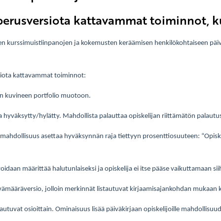
perusversiota kattavammat toiminnot, ku
ien kurssimuistiinpanojen ja kokemusten keräämisen henkilökohtaiseen päivä
rsiota kattavammat toiminnot:
an kuvineen portfolio muotoon.
a ja hyväksytty/hylätty. Mahdollista palauttaa opiskelijan riittämätön palautu
 mahdollisuus asettaa hyväksynnän raja tiettyyn prosenttiosuuteen: “Opiske
oidaan määrittää halutunlaiseksi ja opiskelija ei itse pääse vaikuttamaan sii
ivämääräversio, jolloin merkinnät listautuvat kirjaamisajankohdan mukaan k
utuvat osioittain. Ominaisuus lisää päiväkirjaan opiskelijoille mahdollisuu