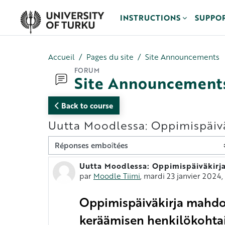
Passer au contenu principal
INSTRUCTIONS
SUPPO
Accueil
Pages du site
Site Announcements
FORUM
Site Announcement
Back to course
Uutta Moodlessa: Oppimispäiväk
Type d’affichage
Uutta Moodlessa: Oppimispäiväkirja
Nombre de réponses : 0
par
Moodle Tiimi
,
mardi 23 janvier 2024, 
Oppimispäiväkirja mahdol
keräämisen henkilökohtai