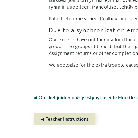
ryhmiin uudelleen. Mahdolliset tehtävien 
Pahoittelemme virheestä aiheutunutta yl
Due to a synchronization er
Our experts have not found a functional 
groups. The groups still exist, but their
Assignment returns or other completion
We apologize for the extra trouble cause
◀︎ Opiskelijoiden pääsy estynyt useille Moodle-k
◀︎ Teacher Instructions