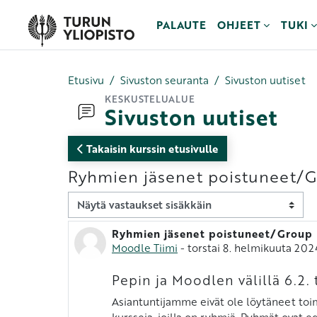
Siirry pääsisältöön
PALAUTE
OHJEET
TUKI
Etusivu
Sivuston seuranta
Sivuston uutiset
KESKUSTELUALUE
Sivuston uutiset
Takaisin kurssin etusivulle
Ryhmien jäsenet poistuneet/
Näytön tila
Ryhmien jäsenet poistuneet/Group
Vastausten määrä: 0
Moodle Tiimi
-
torstai 8. helmikuuta 202
Pepin ja Moodlen välillä 6.2
Asiantuntijamme eivät ole löytäneet toimiv
kursseja, joilla on ryhmiä. Ryhmät ovat e