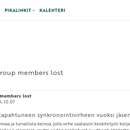
PIKALINKIT
KALENTERI
Group members lost
 members lost
4, 10.07
. tapahtuneen synkronointivirheen vuoksi jäse
aa ja turvallista keinoa, jolla virhe saataisiin keskitetysti kor
delleen olemassa, mutta niiden osallistujat puuttuvat. Valitettav