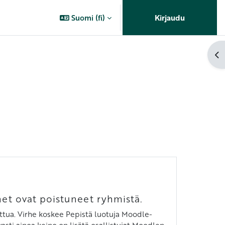
Suomi ‎(fi)‎
Kirjaudu
Av
net ovat poistuneet ryhmistä.
jattua. Virhe koskee Pepistä luotuja Moodle-
asti ainoa keino on lisätä osallistujat Moodlen