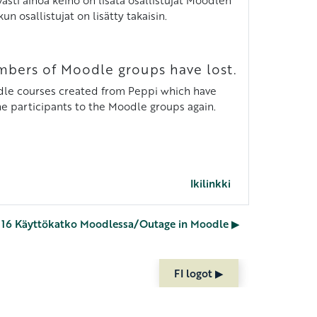
 osallistujat on lisätty takaisin.
mbers of Moodle groups have lost.
oodle courses created from Peppi which have
the participants to the Moodle groups again.
Ikilinkki
o 16 Käyttökatko Moodlessa/Outage in Moodle ▶︎
FI logot ▶︎