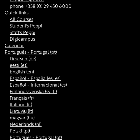
phone +358 (0) 29 450 6000
Quick links
All Courses
Student's Peppi
Staff's Peppi
Digicampus
Calendar
Português - Portugal ‎(pt)‎
Deutsch ‎(de)‎
eesti ‎(et)‎
English ‎(en)‎
Español - España ‎(es_es)‎
Español - Internacional ‎(es)‎
Finlandssvenska ‎(sv_fi)‎
Français ‎(fr)‎
Italiano ‎(it)‎
Lietuvių ‎(lt)‎
magyar ‎(hu)‎
Nederlands ‎(nl)‎
Polski ‎(pl)‎
Português - Portugal ‎(pt)‎