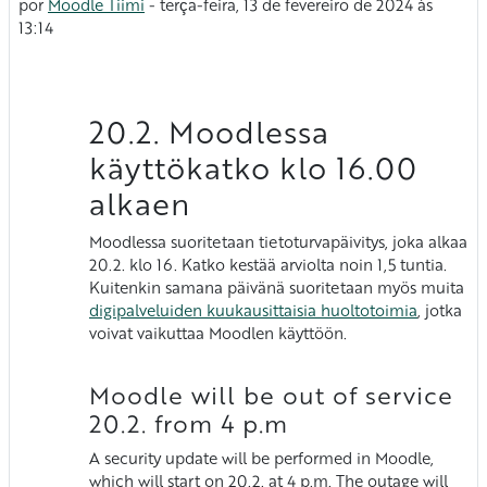
por
Moodle Tiimi
-
terça-feira, 13 de fevereiro de 2024 às
13:14
Vastausten määrä: 0
20.2. Moodlessa
käyttökatko klo 16.00
alkaen
Moodlessa suoritetaan tietoturvapäivitys, joka alkaa
20.2. klo 16. Katko kestää arviolta noin 1,5 tuntia.
Kuitenkin samana päivänä suoritetaan myös muita
digipalveluiden kuukausittaisia huoltotoimia
, jotka
voivat vaikuttaa Moodlen käyttöön.
Moodle will be out of service
20.2. from 4 p.m
A security update will be performed in Moodle,
which will start on 20.2. at 4 p.m. The outage will