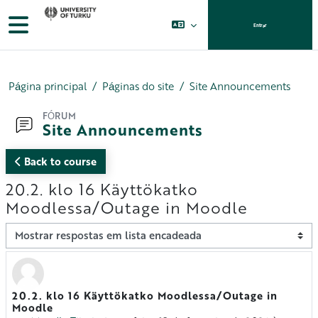
Ir para o conteúdo principal
Painel lateral
Entrar
Página principal
Páginas do site
Site Announcements
FÓRUM
Site Announcements
Back to course
20.2. klo 16 Käyttökatko
Moodlessa/Outage in Moodle
Modo de visualização
20.2. klo 16 Käyttökatko Moodlessa/Outage in
Número de respostas: 0
Moodle