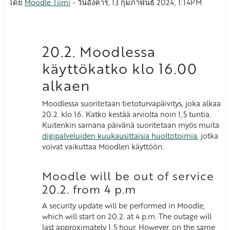
โดย
Moodle Tiimi
-
วันอังคาร, 13 กุมภาพันธ์ 2024, 1:14PM
Vastausten määrä: 0
20.2. Moodlessa
käyttökatko klo 16.00
alkaen
Moodlessa suoritetaan tietoturvapäivitys, joka alkaa
20.2. klo 16. Katko kestää arviolta noin 1,5 tuntia.
Kuitenkin samana päivänä suoritetaan myös muita
digipalveluiden kuukausittaisia huoltotoimia
, jotka
voivat vaikuttaa Moodlen käyttöön.
Moodle will be out of service
20.2. from 4 p.m
A security update will be performed in Moodle,
which will start on 20.2. at 4 p.m. The outage will
last approximately 1,5 hour. However, on the same