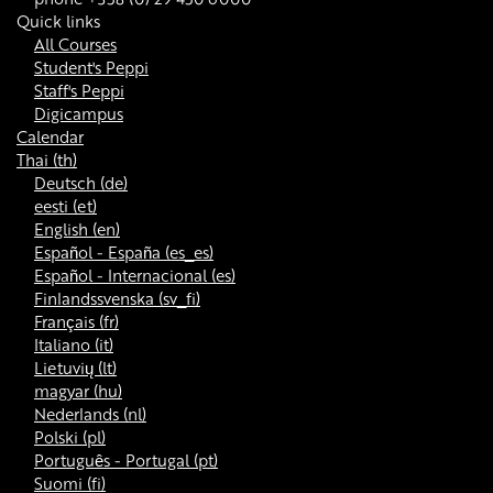
Quick links
All Courses
Student's Peppi
Staff's Peppi
Digicampus
Calendar
Thai ‎(th)‎
Deutsch ‎(de)‎
eesti ‎(et)‎
English ‎(en)‎
Español - España ‎(es_es)‎
Español - Internacional ‎(es)‎
Finlandssvenska ‎(sv_fi)‎
Français ‎(fr)‎
Italiano ‎(it)‎
Lietuvių ‎(lt)‎
magyar ‎(hu)‎
Nederlands ‎(nl)‎
Polski ‎(pl)‎
Português - Portugal ‎(pt)‎
Suomi ‎(fi)‎