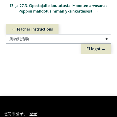
13. ja 27.3. Opettajalle koulutusta: Moodlen arvosanat
Peppiin mahdollisimman yksinkertaisesti →
← Teacher Instructions
跳转到活动
FI logot →
您尚未登录。 (
登录
)