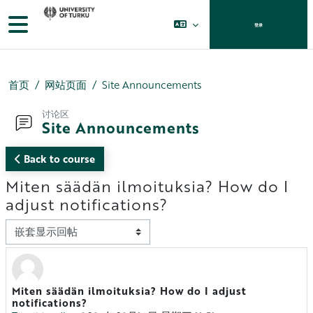
跳到主要内容
停靠面板
登录
首页
网站页面
Site Announcements
讨论区
Site Announcements
Back to course
Miten säädän ilmoituksia? How do I
adjust notifications?
显示模式
Miten säädän ilmoituksia? How do I adjust
回帖数：0
notifications?