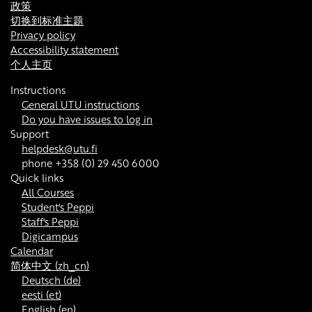
政策
切换到标准主题
Privacy policy
Accessibility statement
个人主页
Instructions
General UTU instructions
Do you have issues to log in
Support
helpdesk@utu.fi
phone +358 (0) 29 450 6000
Quick links
All Courses
Student's Peppi
Staff's Peppi
Digicampus
Calendar
简体中文 ‎(zh_cn)‎
Deutsch ‎(de)‎
eesti ‎(et)‎
English ‎(en)‎