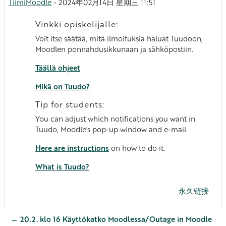
TiimiMoodle
-
2024年02月14日 星期三 11:51
Vinkki opiskelijalle:
Voit itse säätää, mitä ilmoituksia haluat Tuudoon,
Moodlen ponnahdusikkunaan ja sähköpostiin.
Täällä ohjeet
Mikä on Tuudo?
Tip for students:
You can adjust which notifications you want in
Tuudo, Moodle's pop-up window and e-mail.
Here are instructions
on how to do it.
What is Tuudo?
永久链接
← 20.2. klo 16 Käyttökatko Moodlessa/Outage in Moodle