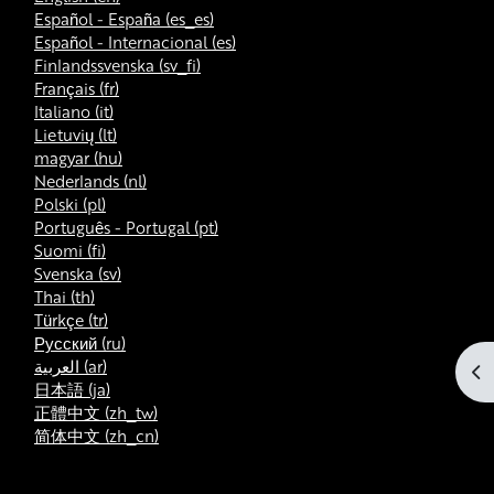
Español - España ‎(es_es)‎
Español - Internacional ‎(es)‎
Finlandssvenska ‎(sv_fi)‎
Français ‎(fr)‎
Italiano ‎(it)‎
Lietuvių ‎(lt)‎
magyar ‎(hu)‎
Nederlands ‎(nl)‎
Polski ‎(pl)‎
Português - Portugal ‎(pt)‎
Suomi ‎(fi)‎
Svenska ‎(sv)‎
Thai ‎(th)‎
Türkçe ‎(tr)‎
Русский ‎(ru)‎
العربية ‎(ar)‎
打
日本語 ‎(ja)‎
正體中文 ‎(zh_tw)‎
简体中文 ‎(zh_cn)‎