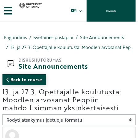
Pereiti į pagrindinį turinį
Šoninis skydelis
Prisijungti
Pagrindinis
Svetainės puslapiai
Site Announcements
13. ja 27.3. Opettajalle koulutusta: Moodlen arvosanat Peppiin mahdollisimman yksinkertaisesti
DISKUSIJŲ FORUMAS
Site Announcements
Back to course
13. ja 27.3. Opettajalle koulutusta:
Moodlen arvosanat Peppiin
mahdollisimman yksinkertaisesti
Rodymo režimas