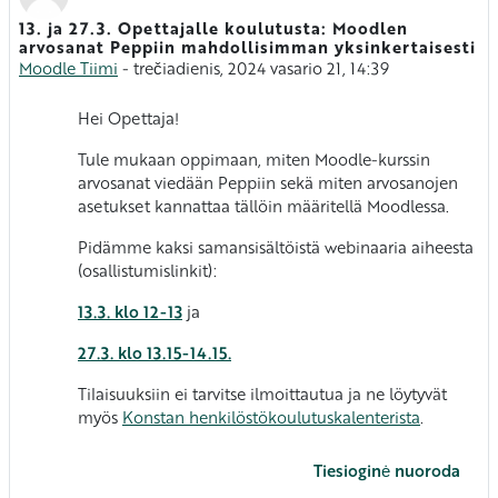
13. ja 27.3. Opettajalle koulutusta: Moodlen
Atsakymų skaičius: 0
arvosanat Peppiin mahdollisimman yksinkertaisesti
Moodle Tiimi
-
trečiadienis, 2024 vasario 21, 14:39
Hei Opettaja!
Tule mukaan oppimaan, miten Moodle-kurssin
arvosanat viedään Peppiin sekä miten arvosanojen
asetukset kannattaa tällöin määritellä Moodlessa.
Pidämme kaksi samansisältöistä webinaaria aiheesta
(osallistumislinkit):
13.3. klo 12-13
ja
27.3. klo 13.15-14.15.
Tilaisuuksiin ei tarvitse ilmoittautua ja ne löytyvät
myös
Konstan henkilöstökoulutuskalenterista
.
Tiesioginė nuoroda