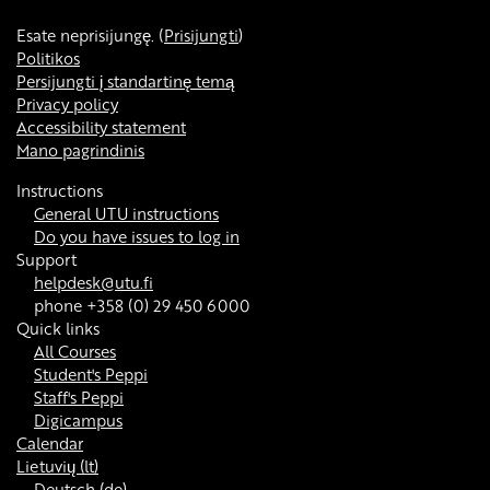
Esate neprisijungę. (
Prisijungti
)
Politikos
Persijungti į standartinę temą
Privacy policy
Accessibility statement
Mano pagrindinis
Instructions
General UTU instructions
Do you have issues to log in
Support
helpdesk@utu.fi
phone +358 (0) 29 450 6000
Quick links
All Courses
Student's Peppi
Staff's Peppi
Digicampus
Calendar
Lietuvių ‎(lt)‎
Deutsch ‎(de)‎