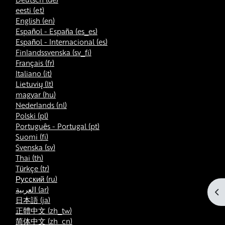
eesti ‎(et)‎
English ‎(en)‎
Español - España ‎(es_es)‎
Español - Internacional ‎(es)‎
Finlandssvenska ‎(sv_fi)‎
Français ‎(fr)‎
Italiano ‎(it)‎
Lietuvių ‎(lt)‎
magyar ‎(hu)‎
Nederlands ‎(nl)‎
Polski ‎(pl)‎
Português - Portugal ‎(pt)‎
Suomi ‎(fi)‎
Svenska ‎(sv)‎
Thai ‎(th)‎
Türkçe ‎(tr)‎
Русский ‎(ru)‎
العربية ‎(ar)‎
At
日本語 ‎(ja)‎
正體中文 ‎(zh_tw)‎
简体中文 ‎(zh_cn)‎