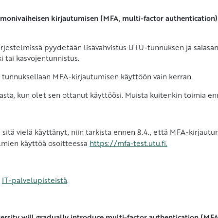
 monivaiheisen kirjautumisen (MFA, multi-factor authentication) a
järjestelmissä pyydetään lisävahvistus UTU-tunnuksen ja salasana
i tai kasvojentunnistus.
lla tunnuksellaan MFA-kirjautumisen käyttöön vain kerran.
sta, kun olet sen ottanut käyttöösi. Muista kuitenkin toimia enn
sitä vielä käyttänyt, niin tarkista ennen 8.4., että MFA-kirjautum
lmien käyttöä osoitteessa
https://mfa-test.utu.fi.
a
IT-palvelupisteistä
.
versity will gradually introduce multi-factor authentication (MFA