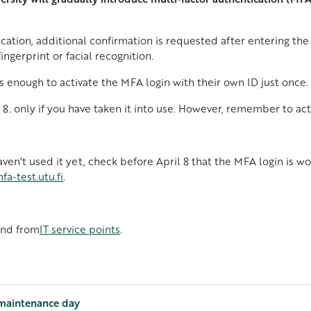
ication, additional confirmation is requested after entering t
ingerprint or facial recognition.
is enough to activate the MFA login with their own ID just once.
 8. only if you have taken it into use. However, remember to ac
ven't used it yet, check before April 8 that the MFA login is wo
fa-test.utu.fi
.
nd from
IT service points
.
 maintenance day