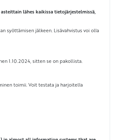
steittain lähes kaikissa tietojärjestelmissä,
n syöttämisen jälkeen. Lisävahvistus voi olla
en 1.10.2024, sitten se on pakollista.
inen toimii. Voit testata ja harjoitella
) in almost all information systems that are