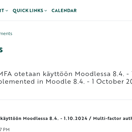
RT
QUICK LINKS
CALENDAR
ements
s
FA otetaan käyttöön Moodlessa 8.4. - 1
plemented in Moodle 8.4. - 1 October 2
käyttöön Moodlessa 8.4. - 1.10.2024 / Multi-factor aut
07 PM