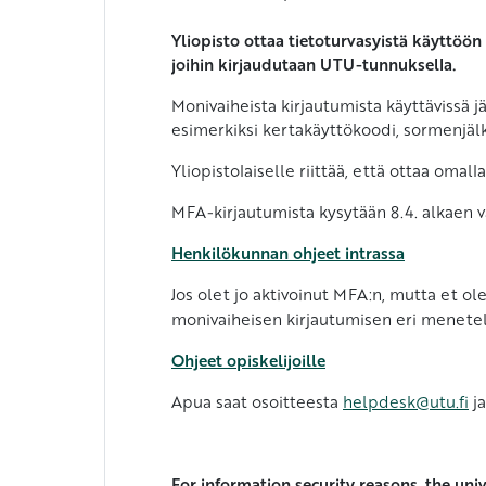
Yliopisto ottaa tietoturvasyistä käyttöön
joihin kirjaudutaan UTU-tunnuksella.
Monivaiheista kirjautumista käyttävissä 
esimerkiksi kertakäyttökoodi, sormenjälk
Yliopistolaiselle riittää, että ottaa oma
MFA-kirjautumista kysytään 8.4. alkaen va
Henkilökunnan ohjeet intrassa
Jos olet jo aktivoinut MFA:n, mutta et ole 
-
monivaiheisen kirjautumisen eri menete
Ohjeet opiskelijoille
Apua saat osoitteesta
helpdesk@utu.fi
j
For information security reasons, the uni