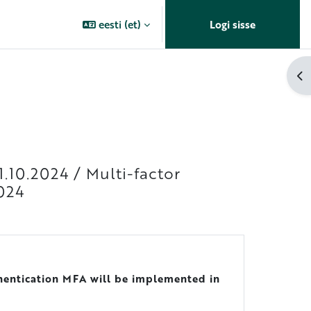
eesti ‎(et)‎
Logi sisse
Av
.10.2024 / Multi-factor
024
hentication MFA will be implemented in