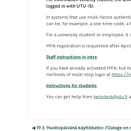
logged in with UTU-ID.
In systems that use multi-factor authent
can be, for example, a one-time code, a f
For a university student or employee, it 
MFA registration is requested after April
Staff instructions in intra
If you have already activated MFA, but ha
methods of multi-step login at
https://m
Instructions for students
You can get help from
helpdesk@utu.fi
a
◀︎ 19.3. Huoltopäivänä käyttökatko /Outage on