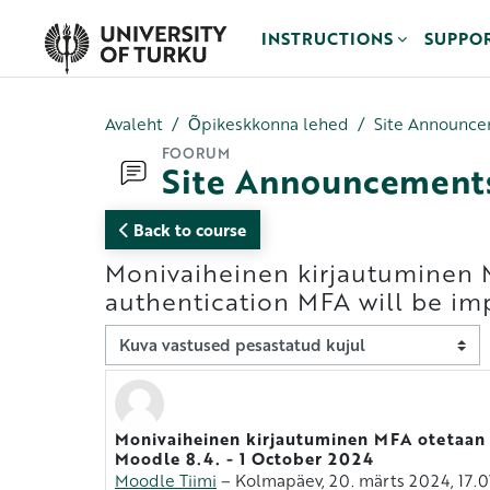
Jäta vahele peasisuni
INSTRUCTIONS
SUPPO
Avaleht
Õpikeskkonna lehed
Site Announc
FOORUM
Site Announcement
Back to course
Monivaiheinen kirjautuminen M
authentication MFA will be im
Kuvamisrežiim
Monivaiheinen kirjautuminen MFA otetaan 
Vastuste arv 0
Moodle 8.4. - 1 October 2024
Moodle Tiimi
–
Kolmapäev, 20. märts 2024, 17.