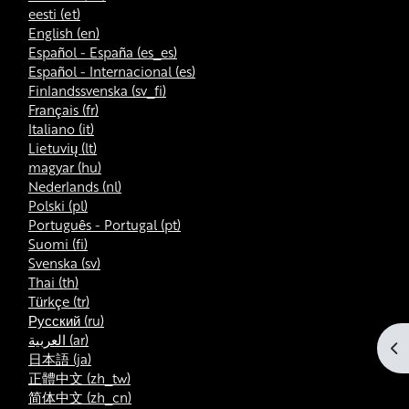
eesti ‎(et)‎
English ‎(en)‎
Español - España ‎(es_es)‎
Español - Internacional ‎(es)‎
Finlandssvenska ‎(sv_fi)‎
Français ‎(fr)‎
Italiano ‎(it)‎
Lietuvių ‎(lt)‎
magyar ‎(hu)‎
Nederlands ‎(nl)‎
Polski ‎(pl)‎
Português - Portugal ‎(pt)‎
Suomi ‎(fi)‎
Svenska ‎(sv)‎
Thai ‎(th)‎
Türkçe ‎(tr)‎
Русский ‎(ru)‎
العربية ‎(ar)‎
Bl
日本語 ‎(ja)‎
正體中文 ‎(zh_tw)‎
简体中文 ‎(zh_cn)‎