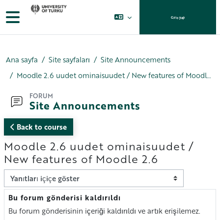
Ana içeriğe git
Yan panel
Giriş yap
Ana sayfa
Site sayfaları
Site Announcements
Moodle 2.6 uudet ominaisuudet / New features of Moodle 2.6
FORUM
Site Announcements
Back to course
Moodle 2.6 uudet ominaisuudet /
New features of Moodle 2.6
Görünüm modu
Bu forum gönderisi kaldırıldı
Yanıt sayısı: 0
Bu forum gönderisinin içeriği kaldırıldı ve artık erişilemez.