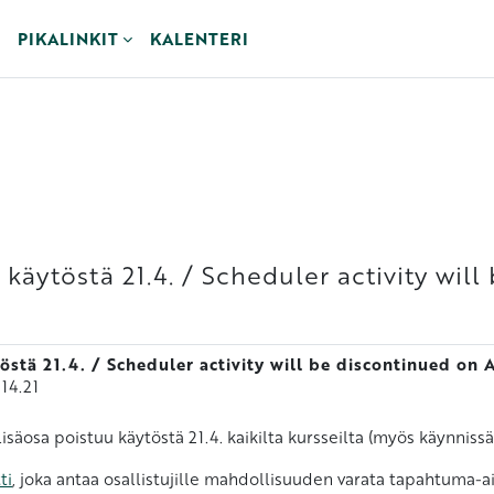
PIKALINKIT
KALENTERI
 käytöstä 21.4. / Scheduler activity will
östä 21.4. / Scheduler activity will be discontinued on A
 14.21
säosa poistuu käytöstä 21.4. kaikilta kursseilta (myös käynnissä 
ti
, joka antaa osallistujille mahdollisuuden varata tapahtuma-aik