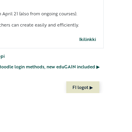
pril 21 (also from ongoing courses).
hers can create easily and efficiently.
Ikilinkki
ppi
Moodle login methods, new eduGAIN included ▶︎
FI logot ▶︎