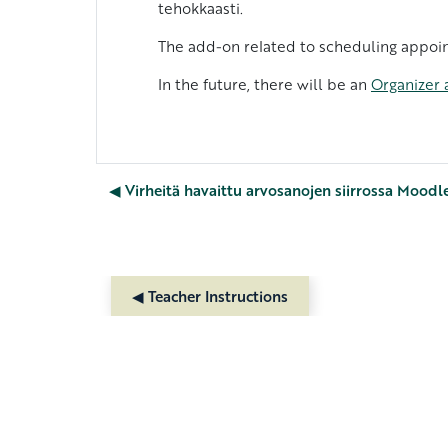
tehokkaasti.
The add-on related to scheduling appoin
In the future, there will be an
Organizer a
◀︎ Virheitä havaittu arvosanojen siirrossa Moodl
◀︎ Teacher Instructions