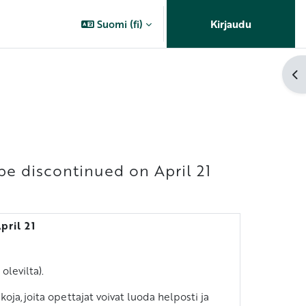
Suomi ‎(fi)‎
Kirjaudu
Av
 be discontinued on April 21
pril 21
olevilta).
oja, joita opettajat voivat luoda helposti ja