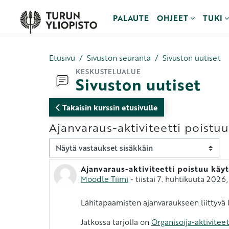
Siirry pääsisältöön
PALAUTE
OHJEET
TUKI
Etusivu
Sivuston seuranta
Sivuston uutiset
KESKUSTELUALUE
Sivuston uutiset
Takaisin kurssin etusivulle
Ajanvaraus-aktiviteetti poistuu
Näytön tila
Ajanvaraus-aktiviteetti poistuu käyt
Vastausten määrä: 0
Moodle Tiimi
-
tiistai 7. huhtikuuta 2026,
Lähitapaamisten ajanvaraukseen liittyvä li
Jatkossa tarjolla on
Organisoija-aktiviteet