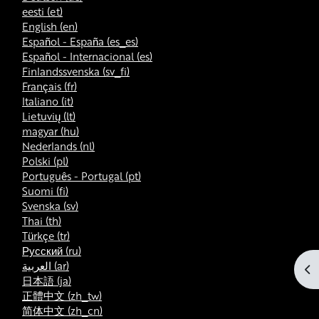
eesti ‎(et)‎
English ‎(en)‎
Español - España ‎(es_es)‎
Español - Internacional ‎(es)‎
Finlandssvenska ‎(sv_fi)‎
Français ‎(fr)‎
Italiano ‎(it)‎
Lietuvių ‎(lt)‎
magyar ‎(hu)‎
Nederlands ‎(nl)‎
Polski ‎(pl)‎
Português - Portugal ‎(pt)‎
Suomi ‎(fi)‎
Svenska ‎(sv)‎
Thai ‎(th)‎
Türkçe ‎(tr)‎
Русский ‎(ru)‎
العربية ‎(ar)‎
Op
日本語 ‎(ja)‎
正體中文 ‎(zh_tw)‎
简体中文 ‎(zh_cn)‎