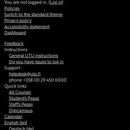
You are not logged in. (
Log in
)
Policies
Switch to the standard theme
Privacy policy
Accessibility statement
Dashboard
Feedback
Instructions
General UTU instructions
Do you have issues to log in
Support
helpdesk@utu.fi
phone +358 (0) 29 450 6000
Quick links
All Courses
Student's Peppi
Staff's Peppi
Digicampus
Calendar
English ‎(en)‎
Deutsch ‎(de)‎