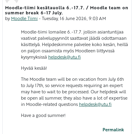
Moodle-tiimi kesätauolla 6.-17.7. / Moodle team on
Number of replies: 0
summer break 6-17 July.
by
Moodle Tiimi
-
Tuesday, 16 June 2026, 9:03 AM
Moodle-tiimi lomailee 6.-17.7. jolloin asiantuntijaa
vaativat palvelupyynnöt saattavat jäädä odottamaan
käsittelyä. Helpdeskimme palvelee koko kesän, heillä
on paljon osaamista myös Moodleen liittyvissä
kysymyksissä
helpdesk@utu.fi
Hyvää kesää!
The Moodle team will be on vacation from July 6th
to July 17th, so service requests requiring an expert
may have to wait to be processed. Our helpdesk will
be open all summer, they also have a lot of expertise
in Moodle-related questions
helpdesk@utu.fi
Have a good summer!
Permalink