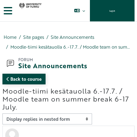
Skip to main content
Side panel
Log in
Home
Site pages
Site Announcements
Moodle-tiimi kesätauolla 6.-17.7. / Moodle team on summer break 6-17 July.
FORUM
Site Announcements
Back to course
Moodle-tiimi kesätauolla 6.-17.7. /
Moodle team on summer break 6-17
July.
Display mode