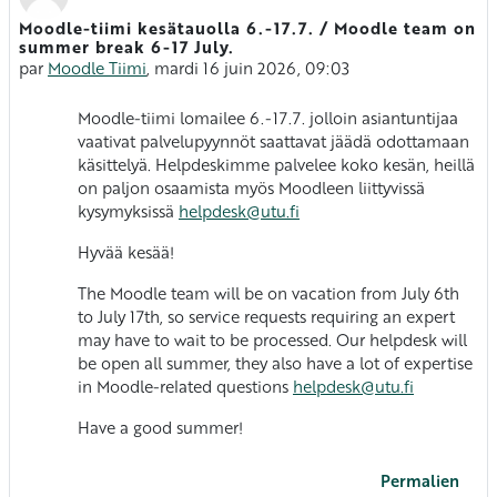
Moodle-tiimi kesätauolla 6.-17.7. / Moodle team on
Nombre de réponses : 0
summer break 6-17 July.
par
Moodle Tiimi
,
mardi 16 juin 2026, 09:03
Moodle-tiimi lomailee 6.-17.7. jolloin asiantuntijaa
vaativat palvelupyynnöt saattavat jäädä odottamaan
käsittelyä. Helpdeskimme palvelee koko kesän, heillä
on paljon osaamista myös Moodleen liittyvissä
kysymyksissä
helpdesk@utu.fi
Hyvää kesää!
The Moodle team will be on vacation from July 6th
to July 17th, so service requests requiring an expert
may have to wait to be processed. Our helpdesk will
be open all summer, they also have a lot of expertise
in Moodle-related questions
helpdesk@utu.fi
Have a good summer!
Permalien