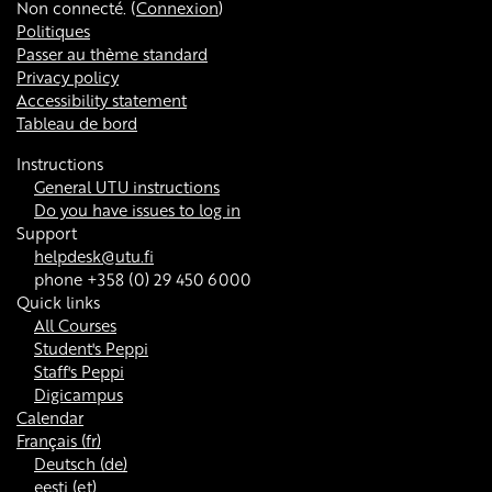
Non connecté. (
Connexion
)
Politiques
Passer au thème standard
Privacy policy
Accessibility statement
Tableau de bord
Instructions
General UTU instructions
Do you have issues to log in
Support
helpdesk@utu.fi
phone +358 (0) 29 450 6000
Quick links
All Courses
Student's Peppi
Staff's Peppi
Digicampus
Calendar
Français ‎(fr)‎
Deutsch ‎(de)‎
eesti ‎(et)‎