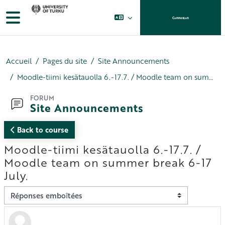
Passer au contenu principal
Panneau latéral
Connexion
Accueil
Pages du site
Site Announcements
Moodle-tiimi kesätauolla 6.-17.7. / Moodle team on summer break 6-17 July.
FORUM
Site Announcements
Back to course
Moodle-tiimi kesätauolla 6.-17.7. /
Moodle team on summer break 6-17
July.
Type d’affichage