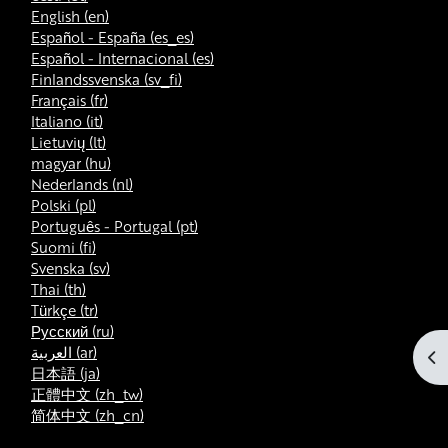
English ‎(en)‎
Español - España ‎(es_es)‎
Español - Internacional ‎(es)‎
Finlandssvenska ‎(sv_fi)‎
Français ‎(fr)‎
Italiano ‎(it)‎
Lietuvių ‎(lt)‎
magyar ‎(hu)‎
Nederlands ‎(nl)‎
Polski ‎(pl)‎
Português - Portugal ‎(pt)‎
Suomi ‎(fi)‎
Svenska ‎(sv)‎
Thai ‎(th)‎
Türkçe ‎(tr)‎
Русский ‎(ru)‎
العربية ‎(ar)‎
Ouv
日本語 ‎(ja)‎
正體中文 ‎(zh_tw)‎
简体中文 ‎(zh_cn)‎